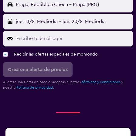
Praga, República Checa - Praga (PRG)
jue. 13/8
Mediodía
-
jue. 20/8
Mediodía
Recibir las ofertas especiales de momondo
Crea una alerta de precios
Al crear una alerta de precio, aceptas nuestros
términos y condiciones
y
nuestra
Política de privacidad.