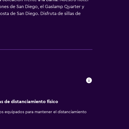
iones de San Diego, el Gaslamp Quarter y
osta de San Diego. Disfruta de sillas de
s de nuestro hotel en el centro de San Diego
ental y bocadillos al atardecer, haz
bre. Date gusto con platos creativos de
icadores de eventos les encantan nuestros
si 25.194 metros cuadrados de espacio para
as de distanciamiento físico
los equipados para mantener el distanciamiento