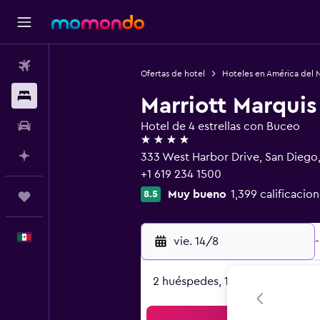
Vuelos
Ofertas de hotel
Hoteles en América del 
Alojamientos
Marriott Marquis
Autos
Hotel de 4 estrellas con Buceo
4 estrellas
Planifica con IA
333 West Harbor Drive, San Diego
+1 619 234 1500
Muy bueno
1,399 calificacion
8.5
Trips
Español
vie. 14/8
-
2 huéspedes, 1 habitación