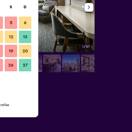
S
D
5
6
12
13
1/57
Edificio
19
20
26
27
rellas