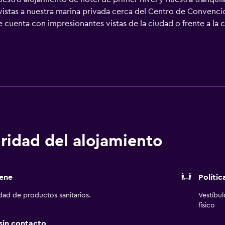
 vistas a nuestra marina privada cerca del Centro de Convenc
 cuenta con impresionantes vistas de la ciudad o frente a la c
 pantalla plana, escritorios y WiFi. Muchas de las habitacione
 el exclusivo ambiente del M Club, que ofrece desayuno contin
to las 24 horas o date un baño en nuestras piscinas al aire li
asiática en nuestros galardonados restaurantes. A los planif
 aire libre, perfectos para tomar fotografías, que combinan ca
dos para eventos.
ridad del alojamiento
ene
Polític
idad de productos sanitarios.
Vestíbu
físico
 sin contacto