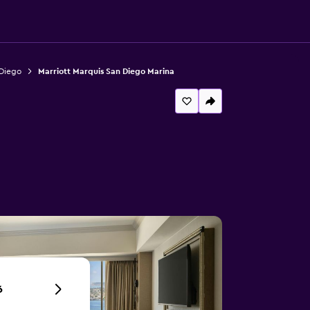
 Diego
Marriott Marquis San Diego Marina
6