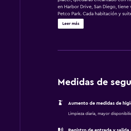
en Harbor Drive, San Diego, tiene
Petco Park. Cada habitación y suite
lectura relajantes, televisores con
Leer más
tienen balcón privado. Disfruta en
ejercicio en nuestro gimnasio abier
fusión estadounidense, mexicana y 
espacios en el interior y sitios al
eventos con servicios personaliza
Medidas de segu
Aumento de medidas de higi
Limpieza diaria, mayor disponibil
Registro de entrada y salida