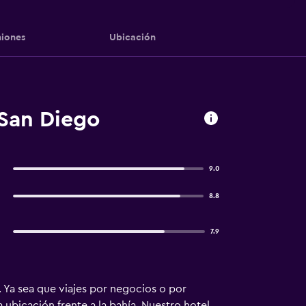
iones
Ubicación
 San Diego
9.0
8.8
7.9
. Ya sea que viajes por negocios o por
 ubicación frente a la bahía. Nuestro hotel