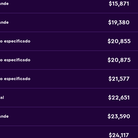
$15,871
ande
$19,380
ande
$20,855
no especificado
$20,875
no especificado
$21,577
no especificado
$22,651
al
$23,590
ande
$24,117