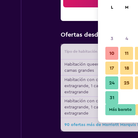
Bus
L
M
$3,744
Ofertas desde
/
Oferta
3
4
Tipo de habitación
Proveedo
10
11
Habitación queen, 2
17
18
camas grandes
Habitación con cama
24
25
extragrande, 1 cama
extragrande
31
Habitación con cama
extragrande, 1 cama
Más barato
extragrande
90 ofertas más de Marriott Marquis