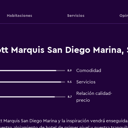
Habitaciones
Servicios
Opin
tt Marquis San Diego Marina,
Comodidad
8.9
Servicios
9.5
Relación calidad-
8.7
precio
ott Marquis San Diego Marina y la inspiración vendrá enseguida
stro alojamiento de hotel de primer nivel y nuestra tranquila