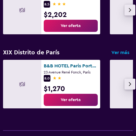
3 estrellas
8.5
$2,202
Ver oferta
XIX Distrito de París
Ver más
B&B HOTEL Paris Porte des Lilas
23 Avenue René Fonck, París
2 estrellas
8.0
$1,270
Ver oferta