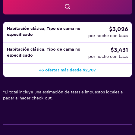
hacer turismo por la zona, con Isla de la Cité apenas a
cinco minutos a pie. Queda a solo unos pasos Estación de
Saint-Michel, que ofrece un cómodo acceso a París y sus
alrededores.
$3,026
Habitación clásica, Tipo de cama no
especificado
por noche con tasas
$3,431
Habitación clásica, Tipo de cama no
especificado
por noche con tasas
43 ofertas más desde $2,707
*
El total incluye una estimación de tasas e impuestos locales a
pagar al hacer check-out.