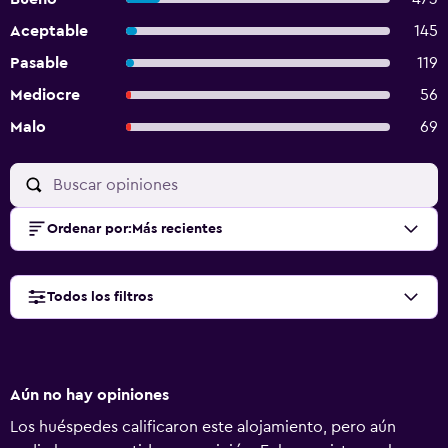
Aceptable
145
Pasable
119
Mediocre
56
Malo
69
Ordenar por
:
Más recientes
Todos los filtros
Aún no hay opiniones
Los huéspedes calificaron este alojamiento, pero aún