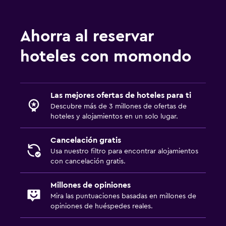
Ropa de cama
Toallas
Ahorra al reservar
Champú
hoteles con momondo
Adaptador
Gel de ducha
Papeleras
Las mejores ofertas de hoteles para ti
Acondicionador
Descubre más de 3 millones de ofertas de
hoteles y alojamientos en un solo lugar.
Cocina
Cancelación gratis
Copas
Usa nuestro filtro para encontrar alojamientos
con cancelación gratis.
Tetera eléctrica
Utensilios de cocina
Millones de opiniones
Cocina
Mira las puntuaciones basadas en millones de
opiniones de huéspedes reales.
Cocineta