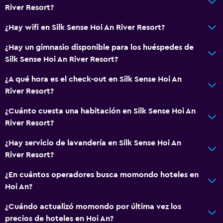
River Resort?
Bañera al aire libre
¿Hay wifi en Silk Sense Hoi An River Resort?
Baño público
Albornoz
¿Hay un gimnasio disponible para los huéspedes de
Silk Sense Hoi An River Resort?
Baño privado
Ducha
¿A qué hora es el check-out en Silk Sense Hoi An
River Resort?
Gorro de baño
Baño adicional
¿Cuánto cuesta una habitación en Silk Sense Hoi An
River Resort?
Baño pequeño adicional
Tina de baño
¿Hay servicio de lavandería en Silk Sense Hoi An
River Resort?
Bañera de hidromasaje
Aseo
¿En cuántos operadores busca momondo hoteles en
Hoi An?
Papel higiénico
Cepillo de dientes
¿Cuándo actualizó momondo por última vez los
precios de hoteles en Hoi An?
Ducha italiana