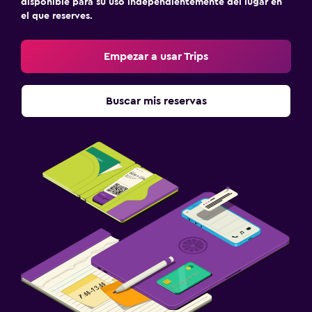
disponible para su uso independientemente del lugar en
el que reserves.
Golf
Canotaje
Empezar a usar Trips
Ciclismo
Submarinismo
Buscar mis reservas
Buceo
Buceo
Clases de cocina
Salón de belleza
Instalaciones para deportes acuáticos
Mesa de fulbolito
Ideal para familias
Cuidado de niños o guardería
Cuna/cama nido disponibles