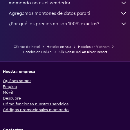
momondo no es el vendedor.
Estacionamiento y transporte
Agregamos montones de datos para ti
Traslado al aeropuerto gratuito
¿Por qué los precios no son 100% exactos?
Estacionamiento gratuito
Estacionamiento privado
Servicio de traslado (gratis)
Ofertas de hotel
Hoteles en Asia
Hoteles en Vietnam
Hoteles en Hoi An
Silk Sense Hoi An River Resort
Valet parking
Nuestra empresa
Salud y seguridad
Quiénes somos
Limpieza diaria
Empleo
Cámaras CCTV en zonas comunes
Móvil
Descubre
Cámaras CCTV en el exterior
Cómo funcionan nuestros servicios
Seguridad las 24 horas
Códigos promocionales momondo
Botiquín de primeros auxilios
Contactar