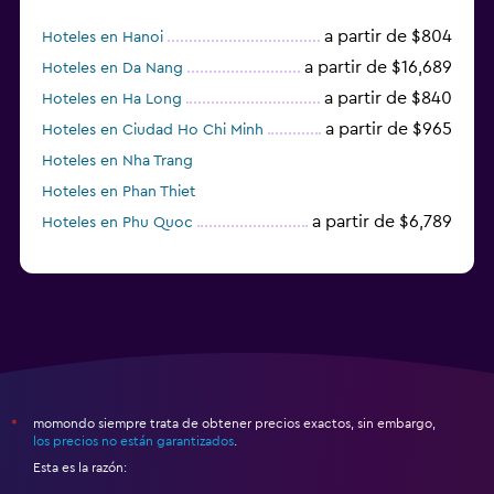
TV por cable o vía satélite
a partir de $804
Hoteles en Hanoi
Servicio de streaming
a partir de $16,689
Hoteles en Da Nang
Biblioteca
a partir de $840
Hoteles en Ha Long
Sala de estar/TV compartida
a partir de $965
Hoteles en Ciudad Ho Chi Minh
TV
Hoteles en Nha Trang
Hoteles en Phan Thiet
Base dock para smartphone
a partir de $6,789
Hoteles en Phu Quoc
Lavandería
Lavandería
Servicio de planchado
Servicios de lavandería/tintorería
Plancha para pantalones
momondo siempre trata de obtener precios exactos, sin embargo,
*
Plancha y tabla de planchar
los precios no están garantizados
.
Esta es la razón:
Tendedero