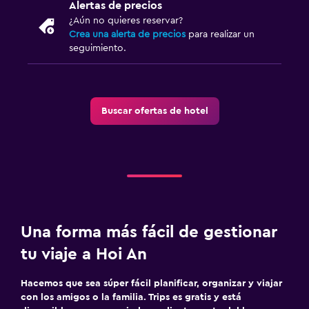
Cocina compartida
Alertas de precios
¿Aún no quieres reservar?
Horno
Crea una alerta de precios
para realizar un
Microondas
seguimiento.
Cocina
Tetera/cafetera
Buscar ofertas de hotel
Tetera
Nevera
Cafetera
Comedor
Actividades
Una forma más fácil de gestionar
Tienda de regalos
tu viaje a Hoi An
Ecoturismo
Bicicletas
Hacemos que sea súper fácil planificar, organizar y viajar
con los amigos o la familia. Trips es gratis y está
Pesca