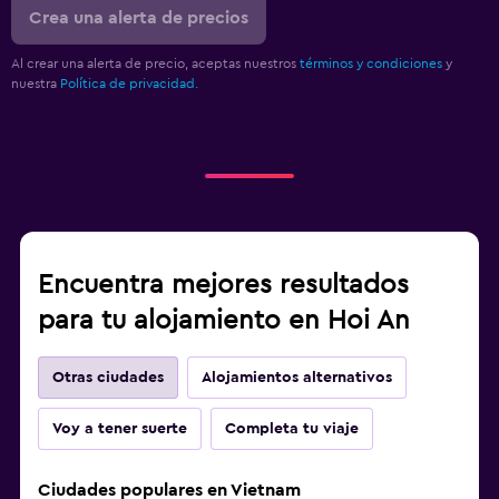
Parrilla
Crea una alerta de precios
Terraza
Al crear una alerta de precio, aceptas nuestros
términos y condiciones
y
nuestra
Política de privacidad.
Comedor
Fruta
Menús para dietas especiales (bajo petición)
Restaurante
Bar/lounge
La comida se puede entregar en el alojamiento
Encuentra mejores resultados
Minibar
para tu alojamiento en Hoi An
Bar de tapas
Otras ciudades
Alojamientos alternativos
Mesa de comedor
Voy a tener suerte
Completa tu viaje
Sistema de entretenimiento
TV de pantalla plana
Ciudades populares en Vietnam