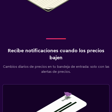
Piscina (para niños)
Comidas para niños
Zona cubierta de juegos
Club infantil
Equipo infantil para zona de juegos al aire libre
Parque infantil
Recibe notificaciones cuando los precios
Barreras de seguridad para niños
bajen
Protectores de enchufes
Cambios diarios de precios en tu bandeja de entrada: solo con las
alertas de precios.
Alberca y spa
Spa
Bañera de hidromasaje
Alberca al aire libre
Alberca pequeña