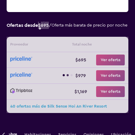
Ofertas desde
$695
/
Oferta más barata de precio por noche
Proveedor
Total noche
$695
Ver oferta
$979
Ver oferta
$1,169
Ver oferta
40 ofertas más de Silk Sense Hoi An River Resort
Sobre
Habitaciones
Servicios
Opiniones
Ubicación