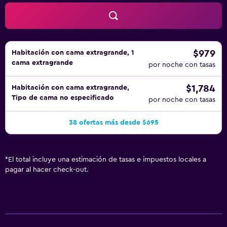
de sábanas. Se ofrece servicio nocturno de descubierta y
servicio de limpieza todos los días. En el alojamiento hay
piscina al aire libre y piscina infantil. Otros servicios de
ocio y esparcimiento incluyen sauna, gimnasio y bicicletas
gratuitas. Se pueden practicar las actividades de ocio y
$979
Habitación con cama extragrande, 1
cama extragrande
esparcimiento que se indican más abajo en las
por noche con tasas
instalaciones o cerca del alojamiento (es posible que se
$1,784
Habitación con cama extragrande,
aplique un recargo).
Tipo de cama no especificado
por noche con tasas
38 ofertas más desde $695
*
El total incluye una estimación de tasas e impuestos locales a
pagar al hacer check-out.