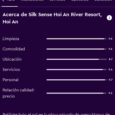
Acerca de Silk Sense Hoi An River Resort,
Hoi An
Limpieza
9.6
Comodidad
9.6
Ubicación
8.7
Servicios
9.4
Personal
9.7
Relación calidad-
9.5
precio
Relájate bajo el sol en la playa privada de arena blanca de