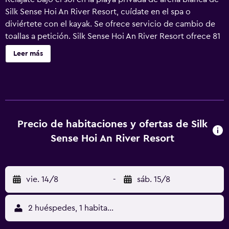
Silk Sense Hoi An River Resort, cuídate en el spa o
diviértete con el kayak. Se ofrece servicio de cambio de
toallas a petición. Silk Sense Hoi An River Resort ofrece 81
alojamientos con aire acondicionado, minibar (con
Leer más
algunos artículos gratuitos) y caja fuerte. Las habitaciones
disponen de balcón. Todos los alojamientos tienen
decoraciones diferentes. Las camas tienen colchones con
una capa de acolchado adicional. Cabe destacar que este
alojamiento permite a sus clientes elegir el tipo de
almohada. Se ofrece televisión por cable con canales de
Precio de habitaciones y ofertas de Silk
suscripción. Los baños están dotados de albornoces,
Sense Hoi An River Resort
zapatillas, artículos de higiene personal de diseño y bidé.
Este complejo en Hoi An ofrece acceso a Internet wifi
gratis. Entre las comodidades especialmente pensadas
vie. 14/8
-
sáb. 15/8
para las personas en viaje de negocios se incluyen
escritorio, sillas de oficina y teléfono. Las habitaciones
también incluyen periódicos gratuitos y botella de agua
2 huéspedes, 1 habitación
gratuita. Es posible solicitar cambio de toallas y cambio