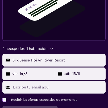
Vapor
Alberca privada
Alberca de agua salada
Masajes
Sauna
Aire libre
2 huéspedes, 1 habitación
Comedor al aire libre
Silk Sense Hoi An River Resort
Muebles de exterior
Área de picnic
vie. 14/8
sáb. 15/8
Jardín
Terraza/patio
Sillas de playa
Recibir las ofertas especiales de momondo
Toallas de playa