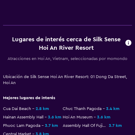
Servicios y facilidades
Centro de negocios
Renta de autos
Lugares de interés cerca de Silk Sense
Servicio de despertador
Hoi An River Resort
Servicio de conserjería
Atracciones en Hoi An, Vietnam, seleccionadas por momondo
Cambio de divisas
Instalaciones para reuniones
Ubicación de Silk Sense Hoi An River Resort: 01 Dong Da Street,
Minimercado en las instalaciones
Hoi An
Servicio de habitaciones
Mejores lugares de interés
Mostrador de información turística
Cua Dai Beach
2.8 km
Chuc Thanh Pagoda
3.4 km
Acceso con tarjeta
Hainan Assembly Hall
3.6 km
Hoi An Museum
3.6 km
Check-out exprés
Phuoc Lam Pagoda
3.7 km
Assembly Hall Of Fujian Chinese
3.7 km
Check-in/check-out privado
Central Market
3.8 km