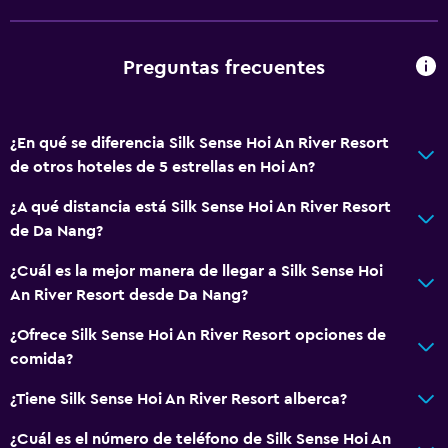
Entrada privada
Accesibilidad
Ducha adaptada para silla de ruedas
Preguntas frecuentes
Ascensor
Silla para ducha
¿En qué se diferencia Silk Sense Hoi An River Resort
Ascensor disponible
de otros hoteles de 5 estrellas en Hoi An?
Estacionamiento accesible
¿A qué distancia está Silk Sense Hoi An River Resort
Tina de baño adaptada
de Da Nang?
Inodoro con barras de apoyo
¿Cuál es la mejor manera de llegar a Silk Sense Hoi
Plantas superiores accesibles por ascensor
An River Resort desde Da Nang?
Plantas superiores accesibles por escaleras
¿Ofrece Silk Sense Hoi An River Resort opciones de
comida?
Baño
¿Tiene Silk Sense Hoi An River Resort alberca?
Yukata (bata de baño japonesa)
¿Cuál es el número de teléfono de Silk Sense Hoi An
Secador de pelo