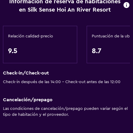
Información de reserva de habitaciones
Vista al río
en Silk Sense Hoi An River Resort
Zona de estar
Pantuflas
Sofá
Relación calidad-precio
Puntuación de la ubi
Habitaciones insonorizadas
9.5
8.7
Insonorización
Teléfono
Check-in/Check-out
Accesibilidad y adecuación
Check-in después de las 14:00 - Check-out antes de las 12:00
Unidad ubicada en la planta baja
Unidad accesible para personas en silla de ruedas
Cancelación/prepago
Para no fumadores
Las condiciones de cancelación/prepago pueden variar según el
Almohada sin plumas
tipo de habitación y el proveedor.
Áreas designadas para fumadores