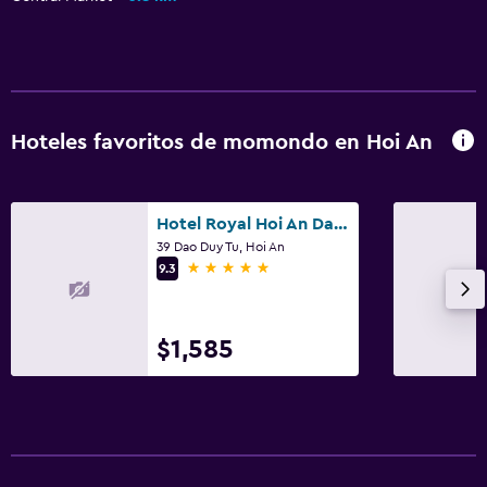
Recepción 24 horas
Salas de conferencia
Caja fuerte
Botella de agua
Hoteles favoritos de momondo en Hoi An
Servicios básicos
Internet
Hotel Royal Hoi An Danang
39 Dao Duy Tu, Hoi An
Ventilador
5 estrellas
9.3
Extinguidor
Artículos de aseo gratis
$1,585
Alarma de humo
Calefacción
Aire acondicionado
Wifi gratis