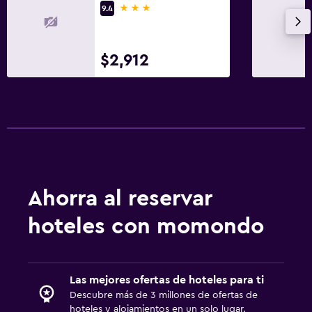
3 estrellas
9.4
Sistema de entretenimiento
$2,912
TV de pantalla plana
Sala de estar/TV compartida
TV por cable o vía satélite
Servicio de streaming
TV
Reproductor de DVD
Ahorra al reservar
Actividades
hoteles con momondo
Senderismo
Juegos de mesa/rompecabezas
Sala de juegos
Las mejores ofertas de hoteles para ti
Descubre más de 3 millones de ofertas de
Ciclismo
hoteles y alojamientos en un solo lugar.