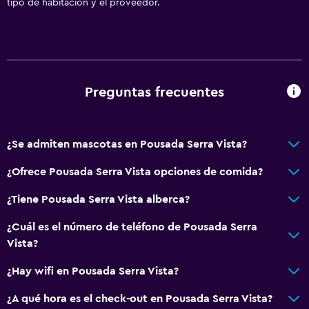
tipo de habitación y el proveedor.
General
Habitaciones familiares
Chimenea
Preguntas frecuentes
Zona de estar
Vista al jardín
¿Se admiten mascotas en Pousada Serra Vista?
Piso de parquet o madera noble
Sofá
¿Ofrece Pousada Serra Vista opciones de comida?
Vista a punto de interés
¿Tiene Pousada Serra Vista alberca?
Vista a la montaña
¿Cuál es el número de teléfono de Pousada Serra
Vista?
Accesibilidad y adecuación
¿Hay wifi en Pousada Serra Vista?
Unidad ubicada en la planta baja
Habitaciones para no fumadores disponibles
¿A qué hora es el check-out en Pousada Serra Vista?