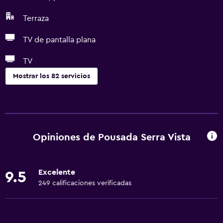
Terraza
TV de pantalla plana
TV
Mostrar los 82 servicios
Baño
Yukata (bata de baño japonesa)
Ducha
Opiniones de Pousada Serra Vista
Gorro de baño
Tina de baño
Excelente
9.5
Bidé
249 calificaciones verificadas
Bañera de hidromasaje
Secador de pelo