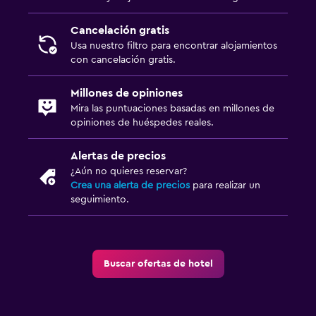
Paseos a caballo
Cancelación gratis
Mesa de billar
Usa nuestro filtro para encontrar alojamientos
con cancelación gratis.
Aire libre
Millones de opiniones
Terraza/patio
Mira las puntuaciones basadas en millones de
Terraza
opiniones de huéspedes reales.
Chimenea exterior
Alertas de precios
Área de picnic
¿Aún no quieres reservar?
Jardín
Crea una alerta de precios
para realizar un
seguimiento.
Servicios y facilidades
Servicio de conserjería
Buscar ofertas de hotel
Servicio de habitaciones
Mostrador de información turística
Check-out exprés