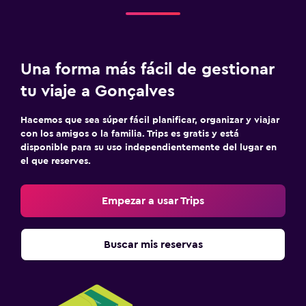
Botella de agua
Estacionamiento y transporte
Una forma más fácil de gestionar
Traslado al aeropuerto (con cargos)
tu viaje a Gonçalves
Estacionamiento gratuito
Hacemos que sea súper fácil planificar, organizar y viajar
Estacionamiento privado
con los amigos o la familia. Trips es gratis y está
Servicio de traslado (cargo adicional)
disponible para su uso independientemente del lugar en
el que reserves.
Habitación
Empezar a usar Trips
Mantas eléctricas
Enchufe cerca de la cama
Buscar mis reservas
Sofá cama
Perchero