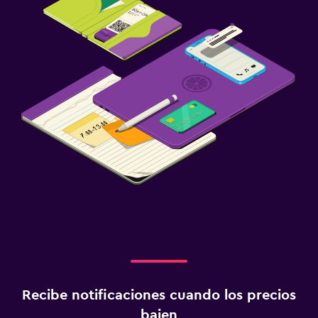
Salud y seguridad
Limpieza diaria
Botiquín de primeros auxilios
Cámaras CCTV en zonas comunes
Cámaras CCTV en el exterior
Alberca y spa
Masajes
Bañera de hidromasaje
Zona de trabajo
Fax/fotocopiadora
Escritorio
Recibe notificaciones cuando los precios
Lavandería
bajen