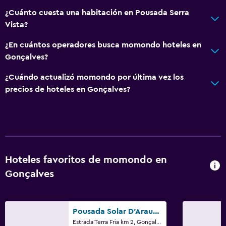
Mascotas permitidas bajo consulta (pueden aplicar cargos
¿Cuánto cuesta una habitación en Pousada Serra
extra)
Vista?
Estacionamiento accesible
¿En cuántos operadores busca momondo hoteles en
Habitación hipoalergénica
Gonçalves?
Almohada sin plumas
¿Cuándo actualizó momondo por última vez los
Áreas designadas para fumadores
precios de hoteles en Gonçalves?
Comedor
Copas
Minibar
Hoteles favoritos de momondo en
Menús para dietas especiales (bajo petición)
Gonçalves
Restaurante
Bar/lounge
Comedor
Pousada Solar D'Araucaria
Estrada Terra Fria km 2, Gonçalves
Mesa de comedor