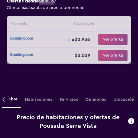
Ofertas desde
$2,936
/
Oferta más barata de precio por noche
Proveedor
Total noche
$2,936
Ver oferta
$3,039
Ver oferta
Sobre
Habitaciones
Servicios
Opiniones
Ubicación
Precio de habitaciones y ofertas de
Pousada Serra Vista