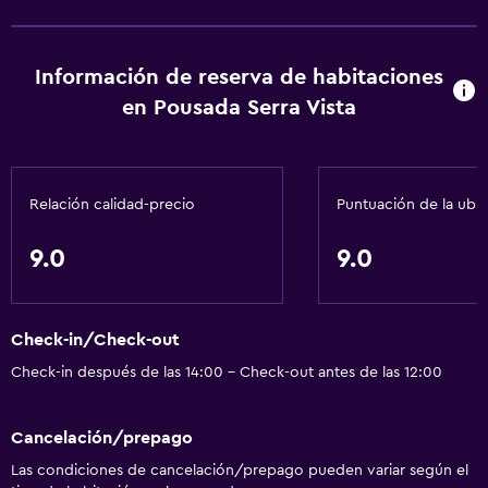
Aseo
Papel higiénico
Información de reserva de habitaciones
Albornoz
en Pousada Serra Vista
Baño privado
Servicios básicos
Relación calidad-precio
Puntuación de la ubi
Wifi gratis
Internet
9.0
9.0
Ropa de cama
Toallas
Check-in/Check-out
Extinguidor
Check-in después de las 14:00 - Check-out antes de las 12:00
Calefacción
Adaptador
Cancelación/prepago
Gel de ducha
Las condiciones de cancelación/prepago pueden variar según el
Papeleras