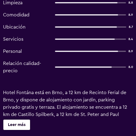
Limpieza
8.8
Comodidad
8.9
Ubicación
8.7
Servicios
8.4
Personal
8.9
Relación calidad-
8.0
precio
Hotel Fontána está en Brno, a 12 km de Recinto Ferial de
Brno, y dispone de alojamiento con jardín, parking
privado gratis y terraza. El alojamiento se encuentra a 12
km de Castillo Spilberk, a 12 km de St. Peter and Paul
Cathedral y a 12 km de Estación de Brno. Hay vistas al
Leer más
jardín. En el hotel, las habitaciones incluyen un balcón con