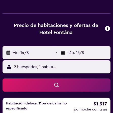
vistas al lago. Todas las habitaciones del alojamiento están
equipadas con TV de pantalla plana y artículos de aseo
gratuitos. Hay opciones buffet o continentales de
desayuno disponibles en Hotel Fontána. Villa Tugendhat
está a 13 km del alojamiento, y Circuito de Brno está a 16
Precio de habitaciones y ofertas de
km. El aeropuerto (Aeropuerto de Brno-Tuřany) está a 24
Hotel Fontána
km.
vie. 14/8
-
sáb. 15/8
2 huéspedes, 1 habitación
$1,917
Habitación deluxe, Tipo de cama no
especificado
por noche con tasas