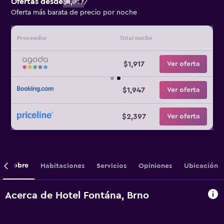
Ofertas desde
$1,917
/
Oferta más barata de precio por noche
Proveedor
Total noche
$1,917
Ver oferta
$1,947
Ver oferta
$2,397
Ver oferta
Sobre
Habitaciones
Servicios
Opiniones
Ubicación
Acerca de Hotel Fontána, Brno