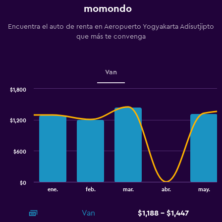
momondo
Encuentra el auto de renta en Aeropuerto Yogyakarta Adisutjipto
que más te convenga
Van
$1,800
Combination
Chart
graphic.
chart
with
$1,200
2
data
series.
$600
The
chart
has
$0
1
End
ene.
feb.
mar.
abr.
may.
of
X
interactive
axis
chart
Van
$1,188 - $1,447
displaying