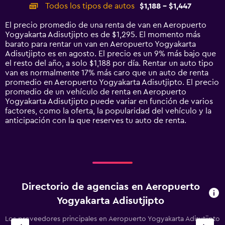
categories.
Todos los tipos de autos
$1,188 - $1,447
Range:
14
El precio promedio de una renta de van en Aeropuerto
categories.
Yogyakarta Adisutjipto es de $1,295. El momento más
The
barato para rentar un van en Aeropuerto Yogyakarta
chart
Adisutjipto es en agosto. El precio es un 9% más bajo que
has
el resto del año, a solo $1,188 por día. Rentar un auto tipo
1
van es normalmente 17% más caro que un auto de renta
Y
promedio en Aeropuerto Yogyakarta Adisutjipto. El precio
axis
promedio de un vehículo de renta en Aeropuerto
displaying
Yogyakarta Adisutjipto puede variar en función de varios
values.
factores, como la oferta, la popularidad del vehículo y la
Range:
anticipación con la que reserves tu auto de renta.
0
to
1800.
Directorio de agencias en Aeropuerto
Yogyakarta Adisutjipto
Los proveedores principales en Aeropuerto Yogyakarta Adisutjipto