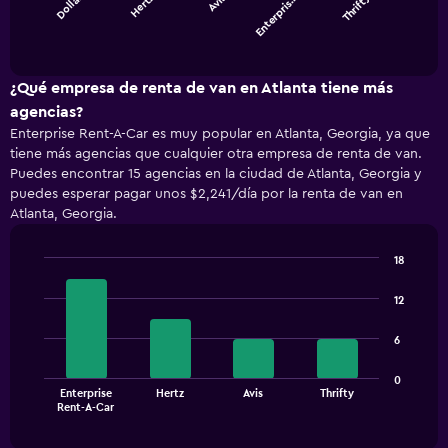
Dollar
Thrifty
Hertz
Avis
Enterpris…
The
chart
End
of
has
interactive
1
chart
X
¿Qué empresa de renta de van en Atlanta tiene más
axis
agencias?
displaying
Enterprise Rent-A-Car es muy popular en Atlanta, Georgia, ya que
categories.
tiene más agencias que cualquier otra empresa de renta de van.
Range:
Puedes encontrar 15 agencias en la ciudad de Atlanta, Georgia y
5
puedes esperar pagar unos $2,241/día por la renta de van en
categories.
Atlanta, Georgia.
The
chart
has
18
1
Bar
Chart
Y
graphic.
chart
12
with
axis
4
displaying
6
bars.
values.
Range:
The
0
0
Enterprise
Hertz
Avis
Thrifty
chart
End
to
Rent-A-Car
of
has
1200.
interactive
1
chart