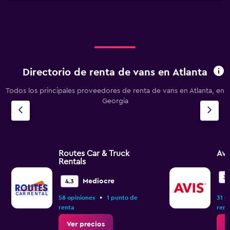
X
axis
displaying
categories.
Range:
4
categories.
Directorio de renta de vans en Atlanta
The
chart
Todos los principales proveedores de renta de vans en Atlanta, en
has
Georgia
1
Y
axis
displaying
values.
Range:
Routes Car & Truck
Avi
0
Rentals
to
3.
18.
Mediocre
4.3
•
58 opiniones
1 punto de
31 o
renta
rent
Ver precios
V