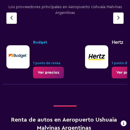
Los proveedores principales en Aeropuerto Ushuaia Malvinas
Argentinas
Hertz
Budget
1 punto de renta
1 punto de
Ver precios
Ver pr
Renta de autos en Aeropuerto Ushuaia
Malvinas Argentinas