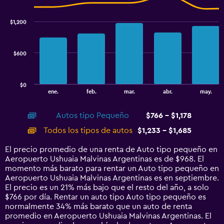
Combination
Chart
Range:
graphic.
chart
780
with
$1,200
to
2
data
870.
series.
$600
The
chart
has
$0
1
End
ene.
feb.
mar.
abr.
may.
of
X
interactive
axis
chart
Autos tipo Pequeño
$766 - $1,178
displaying
categories.
Todos los tipos de autos
$1,233 - $1,685
Range:
14
El precio promedio de una renta de Auto tipo pequeño en
categories.
Aeropuerto Ushuaia Malvinas Argentinas es de $968. El
The
momento más barato para rentar un Auto tipo pequeño en
chart
Aeropuerto Ushuaia Malvinas Argentinas es en septiembre.
has
El precio es un 21% más bajo que el resto del año, a solo
1
$766 por día. Rentar un auto tipo Auto tipo pequeño es
Y
normalmente 34% más barato que un auto de renta
axis
promedio en Aeropuerto Ushuaia Malvinas Argentinas. El
displaying