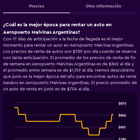
Precios
Otra información
¿Cuál es la mejor época para rentar un auto en
Aeropuerto Malvinas Argentinas?
Con 17 días de anticipación a la fecha de llegada es el mejor
momento para rentar un auto en Aeropuerto Malvinas Argentinas.
Los precios de renta de autos son $789 por día cuando se reserva
con tanta anticipación. El promedio de los precios de renta de fin
de semana en Aeropuerto Malvinas Argentinas es de $862 al día y
el promedio entre semana es de $1,159 al día. Hemos descubierto
que junio es la mejor época del año para encontrar autos de renta
baratos en Aeropuerto Malvinas Argentinas. El precio promedio de
un auto de renta en junio es de $704 al día.
$870
Line
Chart
graphic.
chart
$840
with
91
$810
data
points.
$780