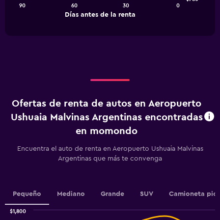
90
60
30
0
The
End
Días antes de la renta
chart
of
interactive
has
chart
1
X
axis
displaying
Días
antes
de
Ofertas de renta de autos en Aeropuerto
la
renta.
Ushuaia Malvinas Argentinas encontradas
Range:
en momondo
91
categories.
Encuentra el auto de renta en Aeropuerto Ushuaia Malvinas
The
Argentinas que más te convenga
chart
has
1
Y
Pequeño
Mediano
Grande
SUV
Camioneta pic
axis
displaying
$1,800
values.