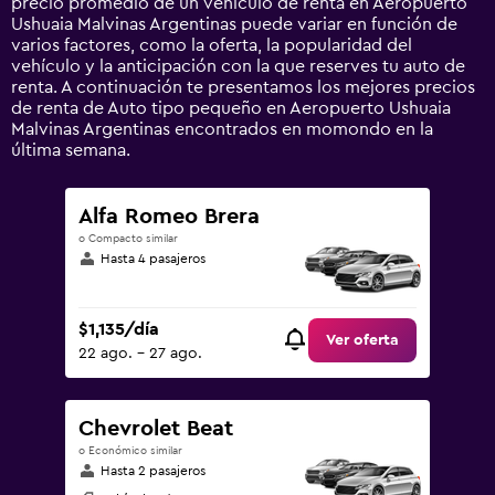
precio promedio de un vehículo de renta en Aeropuerto
values.
Ushuaia Malvinas Argentinas puede variar en función de
Range:
varios factores, como la oferta, la popularidad del
0
vehículo y la anticipación con la que reserves tu auto de
to
renta. A continuación te presentamos los mejores precios
1800.
de renta de Auto tipo pequeño en Aeropuerto Ushuaia
Malvinas Argentinas encontrados en momondo en la
última semana.
Alfa Romeo Brera
o Compacto similar
Hasta 4 pasajeros
$1,135/día
Ver oferta
22 ago. - 27 ago.
Chevrolet Beat
o Económico similar
Hasta 2 pasajeros