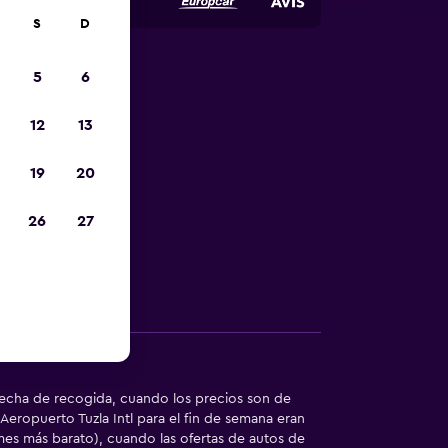
S
D
5
6
autos de
12
13
ntl
19
20
enta perfecto
26
27
Otra información
 fecha de recogida, cuando los precios son de
eropuerto Tuzla Intl para el fin de semana eran
mes más barato), cuando las ofertas de autos de