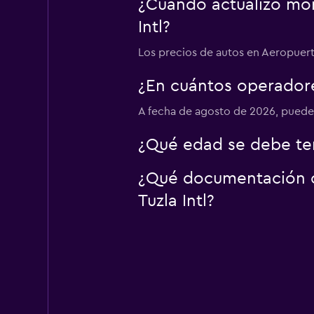
¿Cuándo actualizó mom
Euro Rent a Car
Intl?
1 punto de renta
Los precios de autos en Aeropuerto 
¿En cuántos operador
Euro Rent
A fecha de agosto de 2026, puedes
1 punto de renta
¿Qué edad se debe ten
¿Qué documentación o 
Tuzla Intl?