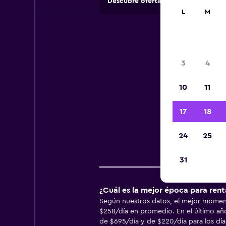
Descubre ofertas de agencias de 
L
M
Inf
3
4
10
11
Infor
17
18
24
25
Pr
31
¿Cuál es la mejor época para rent
Según nuestros datos, el mejor momento
$258/día en promedio. En el último año
de $695/día y de $220/día para los día