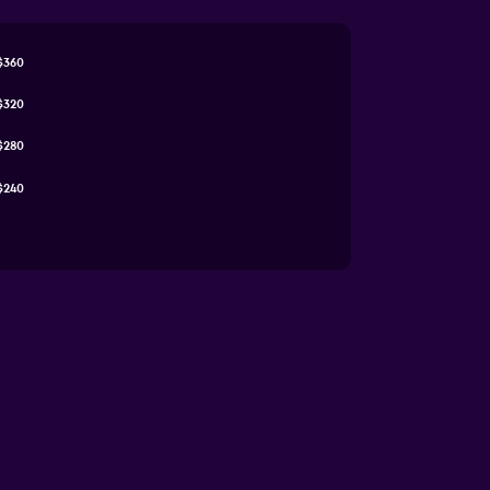
$360
$320
$280
$240