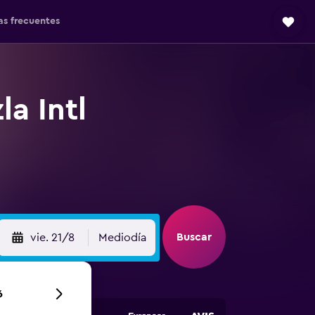
as frecuentes
a Intl
Buscar
vie. 21/8
Mediodía
6