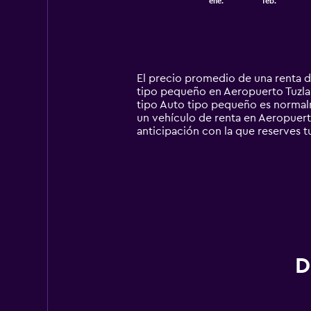
ene.
feb.
of
X
interactive
axis
chart
displaying
categories.
Range:
14
El precio promedio de una renta d
categories.
tipo pequeño en Aeropuerto Tuzla I
The
tipo Auto tipo pequeño es normal
chart
un vehículo de renta en Aeropuerto 
has
anticipación con la que reserves t
1
Y
axis
displaying
values.
Range:
0
to
1800.
D