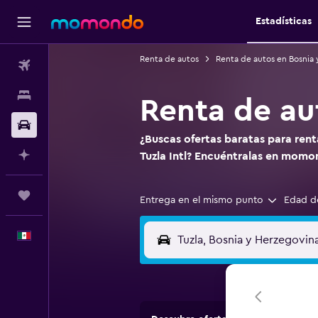
Estadísticas
Renta de autos
Renta de autos en Bosnia 
Vuelos
Alojamientos
Renta de au
Autos
¿Buscas ofertas baratas para ren
Planifica con IA
Tuzla Intl? Encuéntralas en momo
Trips
Entrega en el mismo punto
Edad d
Español