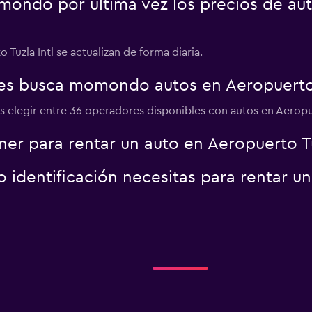
ondo por última vez los precios de aut
Ver precios
Tuzla Intl se actualizan de forma diaria.
es busca momondo autos en Aeropuerto T
Ver precios
 elegir entre 36 operadores disponibles con autos en Aeropuer
er para rentar un auto en Aeropuerto Tu
identificación necesitas para rentar u