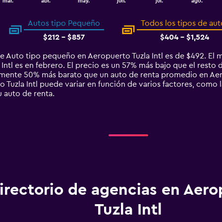
mar.
abr.
may.
jun.
jul.
ago.
Autos tipo Pequeño
Todos los tipos de aut
$212 - $857
$404 - $1,524
e Auto tipo pequeño en Aeropuerto Tuzla Intl es de $492. El
ntl es en febrero. El precio es un 57% más bajo que el resto d
mente 50% más barato que un auto de renta promedio en Aerop
Tuzla Intl puede variar en función de varios factores, como la
u auto de renta.
irectorio de agencias en Aero
Tuzla Intl