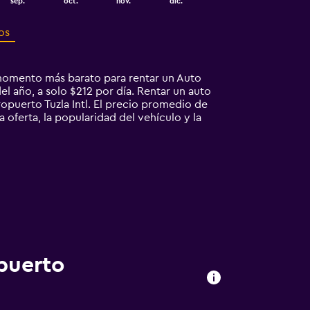
sep.
oct.
nov.
dic.
os
 momento más barato para rentar un Auto
el año, a solo $212 por día. Rentar un auto
uerto Tuzla Intl. El precio promedio de
 oferta, la popularidad del vehículo y la
puerto