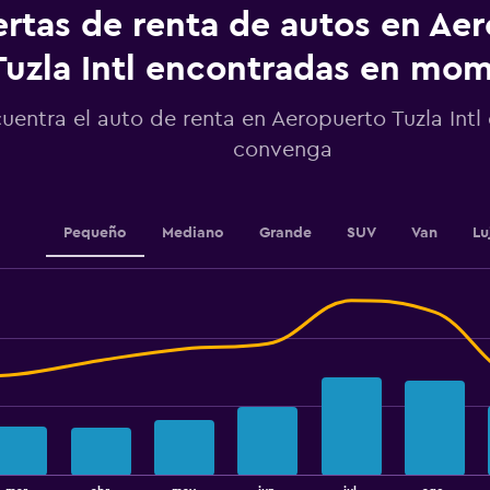
categories.
ertas de renta de autos en Ae
The
chart
Tuzla Intl encontradas en mo
has
1
uentra el auto de renta en Aeropuerto Tuzla Intl
Y
axis
convenga
displaying
values.
Range:
240
Pequeño
Mediano
Grande
SUV
Van
Lu
to
360.