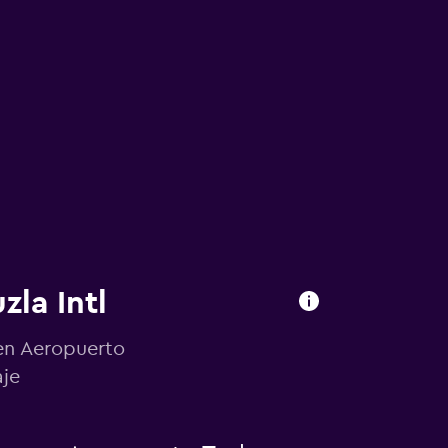
zla Intl
 en Aeropuerto
aje