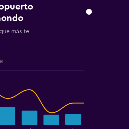
ropuerto
mondo
 que más te
jo