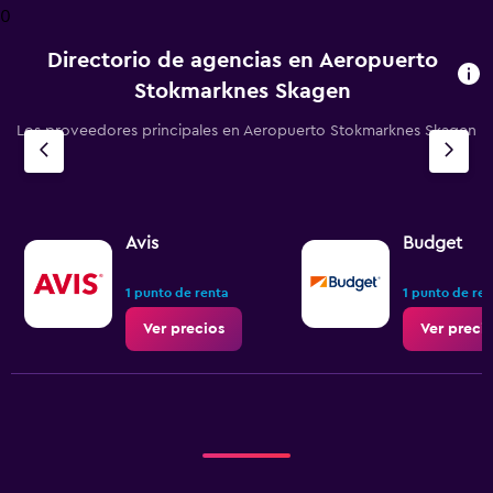
0
de
la
Directorio de agencias en Aeropuerto
renta.
Range:
Stokmarknes Skagen
91
categories.
Los proveedores principales en Aeropuerto Stokmarknes Skagen
The
chart
has
1
Y
Avis
Budget
axis
displaying
values.
1 punto de renta
1 punto de re
Range:
Ver precios
Ver preci
600
to
2400.