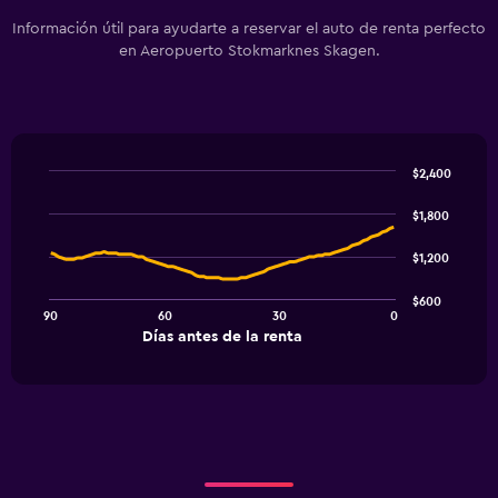
Información útil para ayudarte a reservar el auto de renta perfecto
en Aeropuerto Stokmarknes Skagen.
$2,400
Line
Chart
graphic.
chart
$1,800
with
91
$1,200
data
points.
$600
90
60
30
0
The
End
Días antes de la renta
chart
of
interactive
has
chart
1
X
axis
displaying
Días
antes