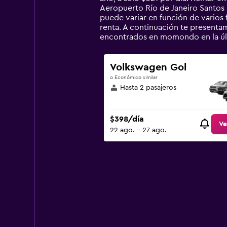
chart
Aeropuerto Río de Janeiro Santos
has
puede variar en función de varios 
1
renta. A continuación te present
Y
encontrados en momondo en la úl
axis
displaying
values.
Volkswagen Gol
Range:
o Económico similar
0
Hasta 2 pasajeros
to
1500.
$398/día
Ve
22 ago. - 27 ago.