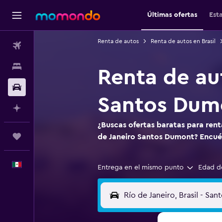
Últimas ofertas
Est
Renta de autos
Renta de autos en Brasil
Vuelos
Alojamientos
Renta de au
Autos
Santos Dum
Planifica con IA
¿Buscas ofertas baratas para rent
Trips
de Janeiro Santos Dumont? Encu
Español
Entrega en el mismo punto
Edad d