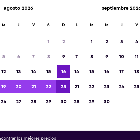
agosto 2026
septiembre 202
renta en más de 70,000 ubicaciones con momondo.
M
J
V
S
D
L
M
M
J
V
1
2
1
2
3
4
as mejores ofertas encontrada
5
6
7
8
9
7
8
9
10
11
autos de renta en Aeropuerto 
12
13
14
15
16
14
15
16
17
18
Janeiro Santos Dumont
19
20
21
22
23
21
22
23
24
25
tra a continuación excelentes ofertas en una gr
26
27
28
29
30
28
29
30
tos de renta populares en Aeropuerto Río de Jan
Dumont
encontrar los mejores precios