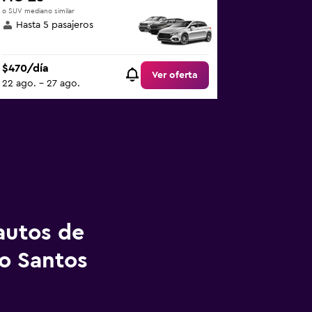
o SUV mediano similar
Hasta 5 pasajeros
$470/día
Ver oferta
22 ago. - 27 ago.
autos de
ro Santos