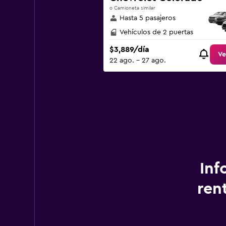
o Camioneta similar
Hasta 5 pasajeros
Vehículos de 2 puertas
$3,889/día
Ve
22 ago. - 27 ago.
Inf
ren