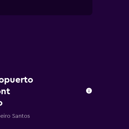
ropuerto
ont
o
eiro Santos