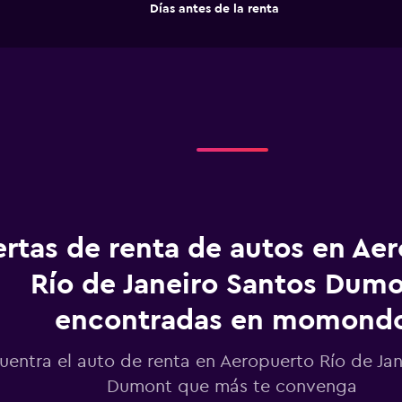
The
End
Días antes de la renta
chart
of
interactive
has
chart
1
X
axis
displaying
Días
antes
de
la
renta.
Range:
91
categories.
ertas de renta de autos en Ae
The
chart
Río de Janeiro Santos Dum
has
1
encontradas en momond
Y
axis
displaying
uentra el auto de renta en Aeropuerto Río de Jan
values.
Dumont que más te convenga
Range: