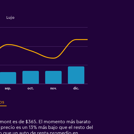
Lujo
sep.
oct.
nov.
dic.
os
umont es de $365. El momento más barato
precio es un 13% más bajo que el resto del
to que un auto de renta promedio en