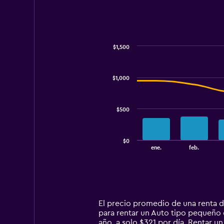
$1,500
Combination
Chart
graphic.
chart
with
$1,000
2
data
series.
$500
The
chart
has
$0
1
End
ene.
feb.
of
X
interactive
axis
chart
displaying
categories.
Range:
14
El precio promedio de una renta 
categories.
para rentar un Auto tipo pequeño 
The
año, a solo $321 por día. Rentar 