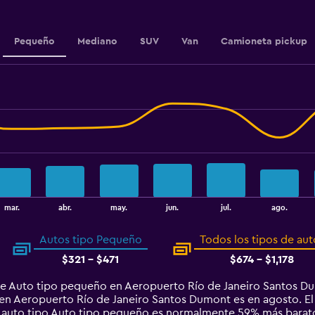
240
to
360.
Pequeño
Mediano
SUV
Van
Camioneta pickup
mar.
abr.
may.
jun.
jul.
ago.
Autos tipo Pequeño
Todos los tipos de aut
$321 - $471
$674 - $1,178
de Auto tipo pequeño en Aeropuerto Río de Janeiro Santos D
en Aeropuerto Río de Janeiro Santos Dumont es en agosto. El 
un auto tipo Auto tipo pequeño es normalmente 59% más bara