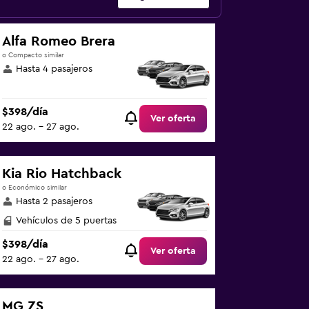
Alfa Romeo Brera
o Compacto similar
Hasta 4 pasajeros
$398/día
Ver oferta
22 ago. - 27 ago.
Kia Rio Hatchback
o Económico similar
Hasta 2 pasajeros
Vehículos de 5 puertas
$398/día
Ver oferta
22 ago. - 27 ago.
MG ZS