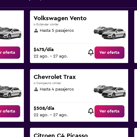
Volkswagen Vento
o Estándar similar
Hasta 5 pasajeros
$475/día
r oferta
Ver oferta
22 ago. - 27 ago.
Chevrolet Trax
o Compacto similar
Hasta 4 pasajeros
$508/día
r oferta
Ver oferta
22 ago. - 27 ago.
Citroen C4 Picasso