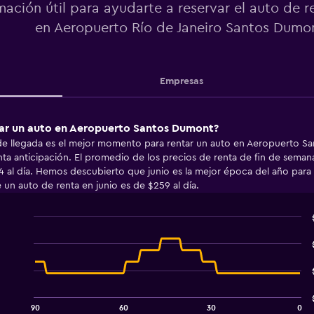
mación útil para ayudarte a reservar el auto de r
en Aeropuerto Río de Janeiro Santos Dumo
Empresas
tar un auto en Aeropuerto Santos Dumont?
a de llegada es el mejor momento para rentar un auto en Aeropuerto S
nta anticipación. El promedio de los precios de renta de fin de sema
 al día. Hemos descubierto que junio es la mejor época del año para
n auto de renta en junio es de $259 al día.
Line
Chart
graphic.
chart
with
91
data
points.
90
60
30
0