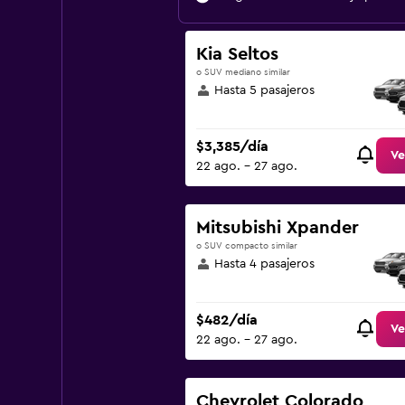
Kia Seltos
o SUV mediano similar
Hasta 5 pasajeros
$3,385/día
Ve
22 ago. - 27 ago.
Mitsubishi Xpander
o SUV compacto similar
Hasta 4 pasajeros
$482/día
Ve
22 ago. - 27 ago.
Chevrolet Colorado