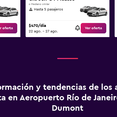
o Mediano similar
Hasta 5 pasajeros
$470/día
r oferta
Ver oferta
22 ago. - 27 ago.
ormación y tendencias de los 
ta en Aeropuerto Río de Janei
Dumont