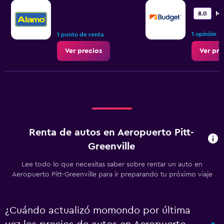
Mu
8.0
•
1 opinión
1 punto de renta
Ver precios
Ver pre
Renta de autos en Aeropuerto Pitt-
Greenville
Lee todo lo que necesitas saber sobre rentar un auto en
Aeropuerto Pitt-Greenville para ir preparando tu próximo viaje
¿Cuándo actualizó momondo por última