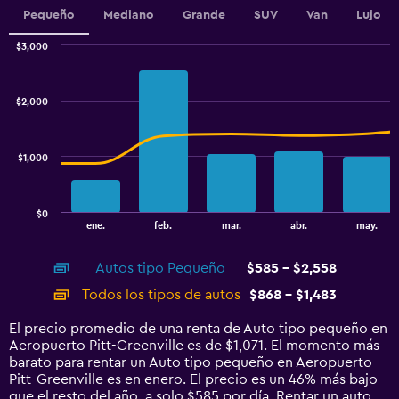
1
Pequeño
Mediano
Grande
SUV
Van
Lujo
Y
axis
$3,000
displaying
Combination
Chart
graphic.
chart
values.
with
Range:
$2,000
2
300
data
to
series.
1200.
$1,000
The
chart
has
$0
1
End
ene.
feb.
mar.
abr.
may.
of
X
interactive
axis
chart
Autos tipo Pequeño
$585 - $2,558
displaying
categories.
Todos los tipos de autos
$868 - $1,483
Range:
14
El precio promedio de una renta de Auto tipo pequeño en
categories.
Aeropuerto Pitt-Greenville es de $1,071. El momento más
The
barato para rentar un Auto tipo pequeño en Aeropuerto
chart
Pitt-Greenville es en enero. El precio es un 46% más bajo
has
que el resto del año, a solo $585 por día. Rentar un auto