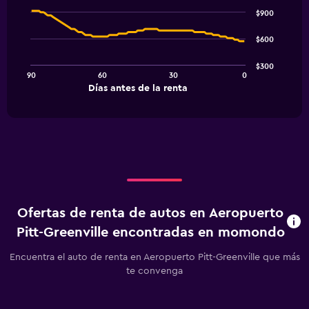
Chart
graphic.
chart
$900
with
91
$600
data
points.
$300
90
60
30
0
The
End
Días antes de la renta
chart
of
interactive
has
chart
1
X
axis
displaying
Días
antes
de
Ofertas de renta de autos en Aeropuerto
la
renta.
Pitt-Greenville encontradas en momondo
Range:
91
Encuentra el auto de renta en Aeropuerto Pitt-Greenville que más
categories.
te convenga
The
chart
has