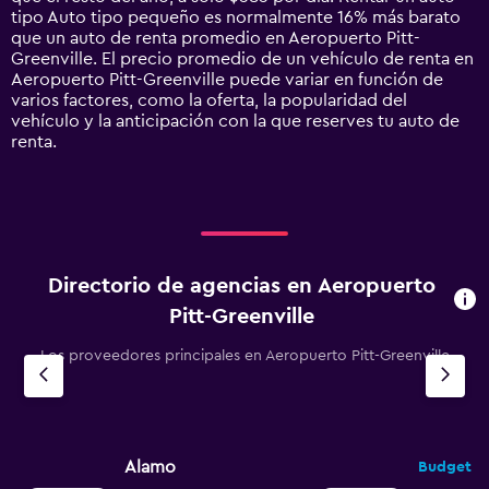
1
tipo Auto tipo pequeño es normalmente 16% más barato
Y
que un auto de renta promedio en Aeropuerto Pitt-
axis
Greenville. El precio promedio de un vehículo de renta en
displaying
Aeropuerto Pitt-Greenville puede variar en función de
values.
varios factores, como la oferta, la popularidad del
Range:
vehículo y la anticipación con la que reserves tu auto de
0
renta.
to
3000.
Directorio de agencias en Aeropuerto
Pitt-Greenville
Los proveedores principales en Aeropuerto Pitt-Greenville
Alamo
Budget