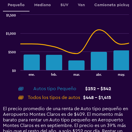
1
Pequeño
Mediano
SUV
Van
Camioneta pickup
Y
axis
$1,500
displaying
Combination
Chart
graphic.
chart
values.
with
Range:
$1,000
2
240
data
to
series.
600.
$500
The
chart
has
$0
1
End
ene.
feb.
mar.
abr.
may.
of
X
interactive
axis
chart
Autos tipo Pequeño
$252 - $542
displaying
categories.
Todos los tipos de autos
$448 - $1,415
Range:
14
El precio promedio de una renta de Auto tipo pequeño en
categories.
Aeropuerto Montes Claros es de $409. El momento más
The
barato para rentar un Auto tipo pequeño en Aeropuerto
chart
Montes Claros es en septiembre. El precio es un 39% más
has
bajo que el resto del año, a solo $252 por día. Rentar un