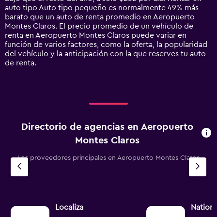
1
auto tipo Auto tipo pequeño es normalmente 49% más
Y
barato que un auto de renta promedio en Aeropuerto
axis
Montes Claros. El precio promedio de un vehículo de
displaying
renta en Aeropuerto Montes Claros puede variar en
values.
función de varios factores, como la oferta, la popularidad
Range:
del vehículo y la anticipación con la que reserves tu auto
0
de renta.
to
1500.
Directorio de agencias en Aeropuerto
Montes Claros
Los proveedores principales en Aeropuerto Montes Claros
Localiza
Nationa