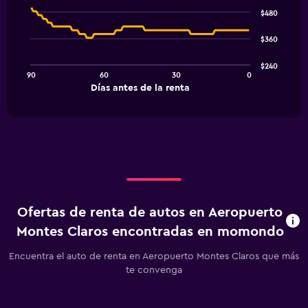
Chart
graphic.
chart
$480
with
91
$360
data
points.
$240
90
60
30
0
The
End
Días antes de la renta
chart
of
interactive
has
chart
1
X
axis
displaying
Días
antes
de
Ofertas de renta de autos en Aeropuerto
la
renta.
Montes Claros encontradas en momondo
Range:
91
Encuentra el auto de renta en Aeropuerto Montes Claros que más
categories.
te convenga
The
chart
has