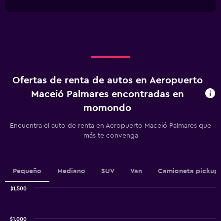
interactive
has
chart
1
X
axis
displaying
Días
antes
de
Ofertas de renta de autos en Aeropuerto
la
renta.
Maceió Palmares encontradas en
Range:
momondo
91
categories.
Encuentra el auto de renta en Aeropuerto Maceió Palmares que
The
más te convenga
chart
has
1
Y
Pequeño
Mediano
SUV
Van
Camioneta pickup
axis
displaying
$1,500
values.
Combination
Chart
Range:
graphic.
chart
255
with
$1,000
to