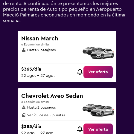
0
de renta. A continuación te presentamos los mejores
to
precios de renta de Auto tipo pequeño en Aeropuerto
1500.
Maceió Palmares encontrados en momondo en la última
semana.
Nissan March
o Económico similar
Hasta 2 pasajeros
$365/día
Ver oferta
22 ago. - 27 ago.
Chevrolet Aveo Sedan
o Económico similar
Hasta 2 pasajeros
Vehículos de 5 puertas
$385/día
Ver oferta
22 ago. - 27 ago.