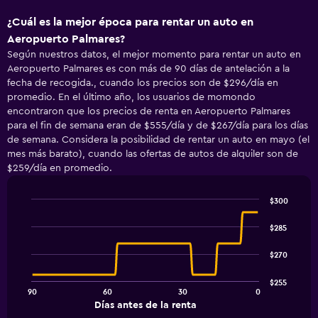
¿Cuál es la mejor época para rentar un auto en
Aeropuerto Palmares?
Según nuestros datos, el mejor momento para rentar un auto en
Aeropuerto Palmares es con más de 90 días de antelación a la
fecha de recogida., cuando los precios son de $296/día en
promedio. En el último año, los usuarios de momondo
encontraron que los precios de renta en Aeropuerto Palmares
para el fin de semana eran de $555/día y de $267/día para los días
de semana. Considera la posibilidad de rentar un auto en mayo (el
mes más barato), cuando las ofertas de autos de alquiler son de
$259/día en promedio.
$300
Line
Chart
graphic.
chart
$285
with
91
$270
data
points.
$255
90
60
30
0
The
End
Días antes de la renta
chart
of