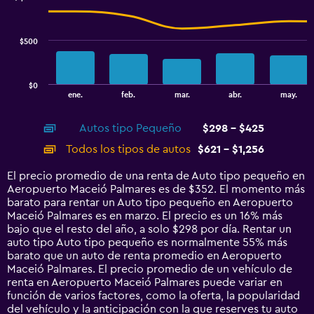
2
data
300.
series.
$500
The
chart
has
$0
1
End
ene.
feb.
mar.
abr.
may.
of
X
interactive
axis
chart
Autos tipo Pequeño
$298 - $425
displaying
categories.
Todos los tipos de autos
$621 - $1,256
Range:
14
El precio promedio de una renta de Auto tipo pequeño en
categories.
Aeropuerto Maceió Palmares es de $352. El momento más
The
barato para rentar un Auto tipo pequeño en Aeropuerto
chart
Maceió Palmares es en marzo. El precio es un 16% más
has
bajo que el resto del año, a solo $298 por día. Rentar un
1
auto tipo Auto tipo pequeño es normalmente 55% más
Y
barato que un auto de renta promedio en Aeropuerto
axis
Maceió Palmares. El precio promedio de un vehículo de
displaying
renta en Aeropuerto Maceió Palmares puede variar en
values.
función de varios factores, como la oferta, la popularidad
Range:
del vehículo y la anticipación con la que reserves tu auto