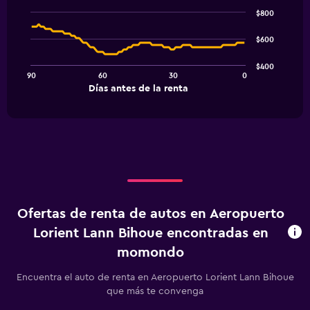
Chart
graphic.
chart
$800
with
91
$600
data
points.
$400
90
60
30
0
The
End
Días antes de la renta
chart
of
interactive
has
chart
1
X
axis
displaying
Días
antes
de
Ofertas de renta de autos en Aeropuerto
la
renta.
Lorient Lann Bihoue encontradas en
Range:
momondo
91
categories.
Encuentra el auto de renta en Aeropuerto Lorient Lann Bihoue
The
que más te convenga
chart
has