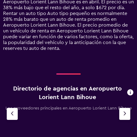
Aeropuerto Lorient Lann Bihoue es en abril. El precio es un
has
38% más bajo que el resto del año, a solo $672 por día.
1
Rentar un auto tipo Auto tipo pequeño es normalmente
Y
28% más barato que un auto de renta promedio en
axis
Aeropuerto Lorient Lann Bihoue. El precio promedio de
displaying
un vehículo de renta en Aeropuerto Lorient Lann Bihoue
values.
puede variar en función de varios factores, como la oferta,
Range:
la popularidad del vehículo y la anticipación con la que
0
reserves tu auto de renta.
to
2400.
Directorio de agencias en Aeropuerto
Lorient Lann Bihoue
Los proveedores principales en Aeropuerto Lorient Lann Bihoue