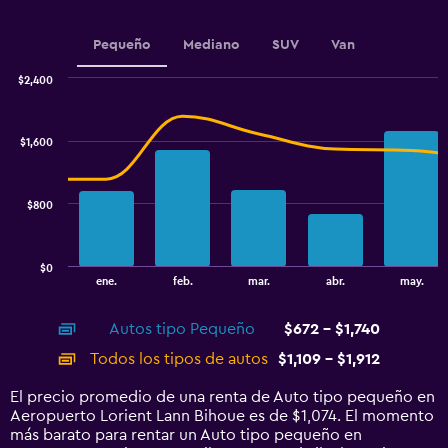
1
Y
Pequeño
Mediano
SUV
Van
axis
displaying
$2,400
values.
Combination
Chart
Range:
graphic.
chart
400
with
$1,600
to
2
data
1000.
series.
$800
The
chart
has
$0
1
End
ene.
feb.
mar.
abr.
may.
of
X
interactive
axis
chart
Autos tipo Pequeño
$672 - $1,740
displaying
categories.
Todos los tipos de autos
$1,109 - $1,912
Range:
14
El precio promedio de una renta de Auto tipo pequeño en
categories.
Aeropuerto Lorient Lann Bihoue es de $1,074. El momento
The
más barato para rentar un Auto tipo pequeño en
chart