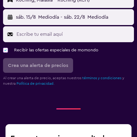
Kuching, Malasia - Kuching (KCH)
sáb. 15/8
Mediodía
-
sáb. 22/8
Mediodía
Recibir las ofertas especiales de momondo
Crea una alerta de precios
Al crear una alerta de precio, aceptas nuestros
términos y condiciones
y
nuestra
Política de privacidad.