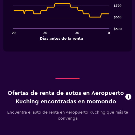
Chart
graphic.
chart
$720
with
91
$660
data
points.
$600
90
60
30
0
The
End
Días antes de la renta
chart
of
interactive
has
chart
1
X
axis
displaying
Días
antes
de
Ofertas de renta de autos en Aeropuerto
la
renta.
Kuching encontradas en momondo
Range:
91
Encuentra el auto de renta en Aeropuerto Kuching que más te
categories.
convenga
The
chart
has