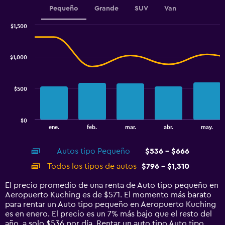
1
Pequeño
Grande
SUV
Van
Y
axis
$1,500
displaying
Combination
Chart
graphic.
chart
values.
with
Range:
$1,000
2
600
data
to
series.
780.
$500
The
chart
has
$0
1
End
ene.
feb.
mar.
abr.
may.
of
X
interactive
axis
chart
Autos tipo Pequeño
$536 - $666
displaying
categories.
Todos los tipos de autos
$796 - $1,310
Range:
14
El precio promedio de una renta de Auto tipo pequeño en
categories.
Aeropuerto Kuching es de $571. El momento más barato
The
para rentar un Auto tipo pequeño en Aeropuerto Kuching
chart
es en enero. El precio es un 7% más bajo que el resto del
has
año, a solo $536 por día. Rentar un auto tipo Auto tipo