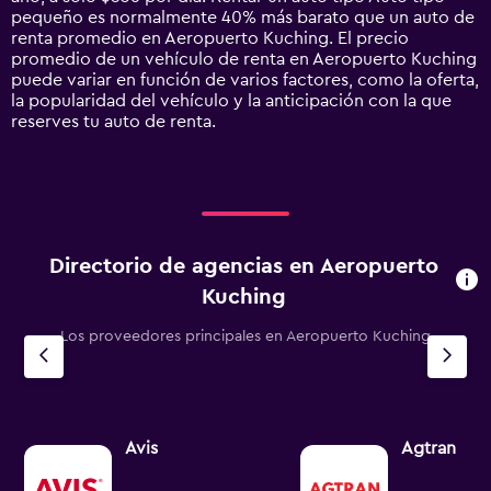
1
pequeño es normalmente 40% más barato que un auto de
Y
renta promedio en Aeropuerto Kuching. El precio
axis
promedio de un vehículo de renta en Aeropuerto Kuching
displaying
puede variar en función de varios factores, como la oferta,
values.
la popularidad del vehículo y la anticipación con la que
Range:
reserves tu auto de renta.
0
to
1500.
Directorio de agencias en Aeropuerto
Kuching
Los proveedores principales en Aeropuerto Kuching
Avis
Agtran