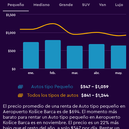
1
Pequeño
Mediano
Grande
SUV
Van
Lujo
Y
axis
$1,500
displaying
Combination
Chart
graphic.
chart
values.
with
Range:
$1,000
2
270
data
to
series.
360.
$500
The
chart
has
$0
1
End
ene.
feb.
mar.
abr.
may.
of
X
interactive
axis
chart
Autos tipo Pequeño
$547 - $1,059
displaying
categories.
Todos los tipos de autos
$841 - $1,244
Range:
14
El precio promedio de una renta de Auto tipo pequeño en
categories.
Aeropuerto Košice Barca es de $694. El momento más
The
barato para rentar un Auto tipo pequeño en Aeropuerto
chart
Košice Barca es en noviembre. El precio es un 22% más
has
bajo que el resto del año, a solo $547 por día. Rentar un