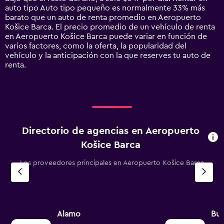
1
auto tipo Auto tipo pequeño es normalmente 33% más
Y
barato que un auto de renta promedio en Aeropuerto
axis
Košice Barca. El precio promedio de un vehículo de renta
displaying
en Aeropuerto Košice Barca puede variar en función de
values.
varios factores, como la oferta, la popularidad del
Range:
vehículo y la anticipación con la que reserves tu auto de
0
renta.
to
1500.
Directorio de agencias en Aeropuerto
Košice Barca
Los proveedores principales en Aeropuerto Košice Barca
Alamo
Bu