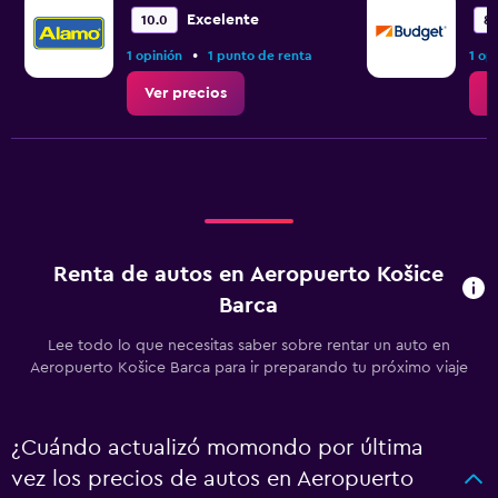
Excelente
10.0
8.
•
1 opinión
1 punto de renta
1 op
Ver precios
V
Renta de autos en Aeropuerto Košice
Barca
Lee todo lo que necesitas saber sobre rentar un auto en
Aeropuerto Košice Barca para ir preparando tu próximo viaje
¿Cuándo actualizó momondo por última
vez los precios de autos en Aeropuerto