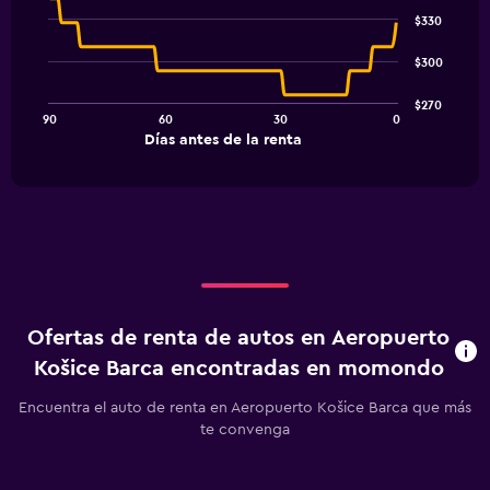
Chart
graphic.
chart
$330
with
91
$300
data
points.
$270
90
60
30
0
The
End
Días antes de la renta
chart
of
interactive
has
chart
1
X
axis
displaying
Días
antes
de
Ofertas de renta de autos en Aeropuerto
la
renta.
Košice Barca encontradas en momondo
Range:
91
Encuentra el auto de renta en Aeropuerto Košice Barca que más
categories.
te convenga
The
chart
has