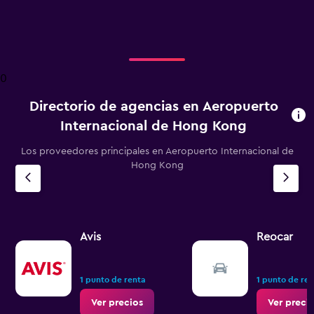
X
axis
displaying
Días
antes
0
de
la
Directorio de agencias en Aeropuerto
renta.
Range:
Internacional de Hong Kong
91
categories.
Los proveedores principales en Aeropuerto Internacional de
The
Hong Kong
chart
has
1
Y
axis
Avis
Reocar
displaying
values.
Range:
1200
1 punto de renta
1 punto de re
to
Ver precios
Ver preci
3000.