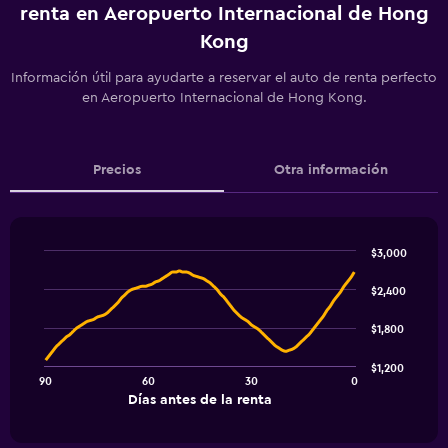
renta en Aeropuerto Internacional de Hong
Kong
Información útil para ayudarte a reservar el auto de renta perfecto
en Aeropuerto Internacional de Hong Kong.
Precios
Otra información
$3,000
Line
Chart
graphic.
chart
$2,400
with
91
$1,800
data
points.
$1,200
90
60
30
0
The
End
Días antes de la renta
chart
of
interactive
has
chart
1