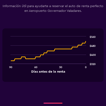
Información útil para ayudarte a reservar el auto de renta perfecto
en Aeropuerto Governador Valadares.
$560
Line
Chart
graphic.
chart
$480
with
91
$400
data
points.
$320
90
60
30
0
The
End
Días antes de la renta
chart
of
interactive
has
chart
1
X
axis
displaying
Días
antes