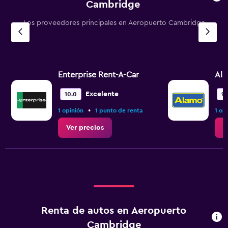
Cambridge
Los proveedores principales en Aeropuerto Cambridge
Enterprise Rent-A-Car
Al
Excelente
10.0
9.
•
1 opinión
1 punto de renta
1 op
Ver precios
V
Renta de autos en Aeropuerto
Cambridge