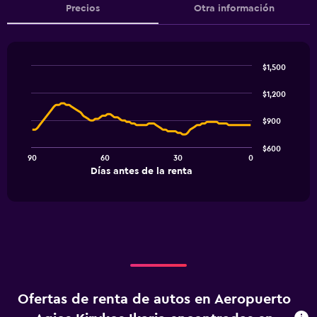
Precios
Otra información
$1,500
Line
Chart
graphic.
chart
$1,200
with
91
$900
data
points.
$600
90
60
30
0
The
End
Días antes de la renta
chart
of
interactive
has
chart
1
X
axis
displaying
Días
antes
de
Ofertas de renta de autos en Aeropuerto
la
renta.