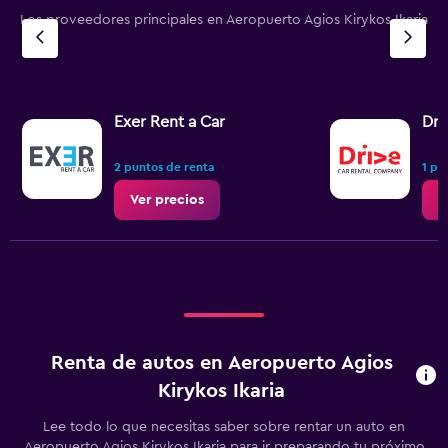
Los proveedores principales en Aeropuerto Agios Kirykos Ikaria
Exer Rent a Car
Dri
2 puntos de renta
1 pu
Ver precios
V
Renta de autos en Aeropuerto Agios
Kirykos Ikaria
Lee todo lo que necesitas saber sobre rentar un auto en
Aeropuerto Agios Kirykos Ikaria para ir preparando tu próximo