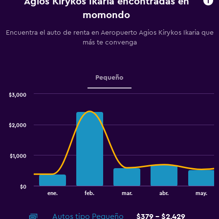
Agios Kirykos Ikaria encontradas en
Range:
momondo
91
categories.
Encuentra el auto de renta en Aeropuerto Agios Kirykos Ikaria que
The
más te convenga
chart
has
1
Y
Pequeño
axis
displaying
$3,000
values.
Combination
Chart
Range:
graphic.
chart
600
with
$2,000
to
2
data
1500.
series.
$1,000
The
chart
has
$0
1
End
ene.
feb.
mar.
abr.
may.
of
X
interactive
axis
chart
Autos tipo Pequeño
$379 - $2,429
displaying