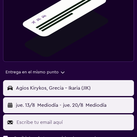
Entrega en el mismo punto
Agios Kirykos, Grecia - Ikaria (JIK)
jue. 13/8
Mediodía
-
jue. 20/8
Mediodía