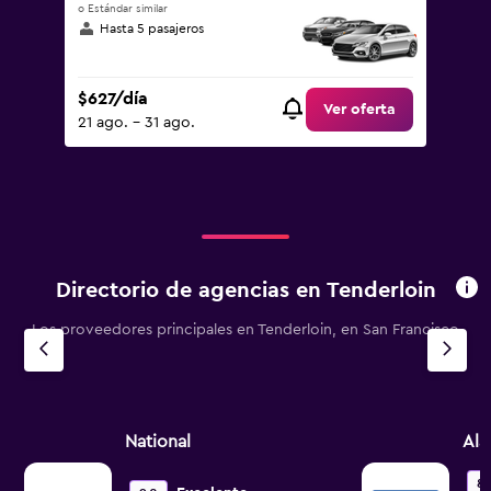
o Estándar similar
Hasta 5 pasajeros
$627/día
Ver oferta
21 ago. - 31 ago.
Directorio de agencias en Tenderloin
Los proveedores principales en Tenderloin, en San Francisco
National
Al
8.