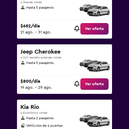
o Grande similar
Hasta 5 pasajeros
$682/día
Ver oferta
21 ago. - 31 ago.
Jeep Cherokee
o SUV tamaño estándar similar
Hasta 5 pasajeros
$800/día
Ver oferta
19 ago. - 29 ago.
Kia Rio
o Económico similar
Hasta 2 pasajeros
Vehículos de 4 puertas