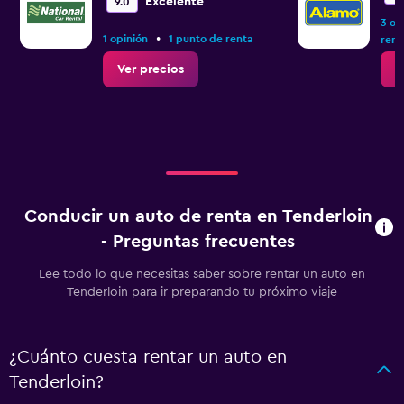
Excelente
9.0
3 op
•
1 opinión
1 punto de renta
rent
Ver precios
V
Conducir un auto de renta en Tenderloin
- Preguntas frecuentes
Lee todo lo que necesitas saber sobre rentar un auto en
Tenderloin para ir preparando tu próximo viaje
¿Cuánto cuesta rentar un auto en
Tenderloin?