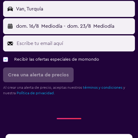
Van, Turquía
dom. 16/8
Mediodía
-
dom. 23/8
Mediodía
Recibir las ofertas especiales de momondo
Crea una alerta de precios
Al crear una alerta de precio, aceptas nuestros
términos y condiciones
y
nuestra
Política de privacidad.