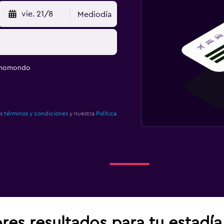
vie. 21/8
Mediodía
e momondo
os
términos y condiciones
y nuestra
Política
res resultados para tu estadí