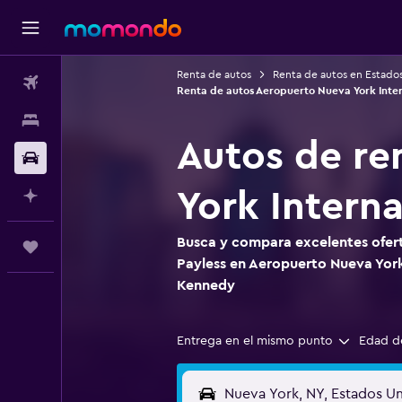
Renta de autos
Renta de autos en Estado
Vuelos
Renta de autos Aeropuerto Nueva York Inter
Alojamientos
Autos de re
Autos
York Intern
Planifica con IA
Busca y compara excelentes ofert
Trips
Payless en Aeropuerto Nueva York
Kennedy
Entrega en el mismo punto
Edad d