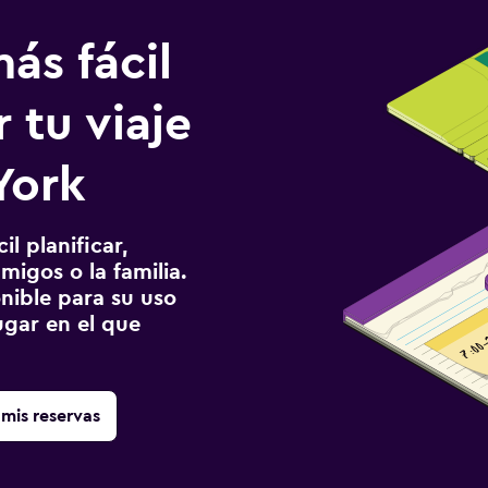
ás fácil
 tu viaje
York
l planificar,
migos o la familia.
onible para su uso
gar en el que
mis reservas