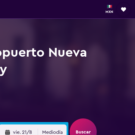
MXN
ropuerto Nueva
dy
Buscar
vie. 21/8
Mediodía