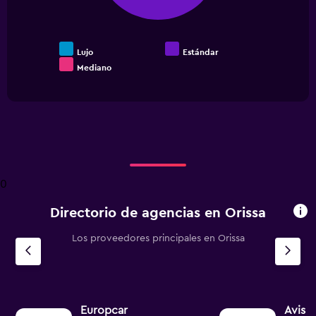
Lujo
Estándar
Mediano
End
of
interactive
chart
0
Directorio de agencias en Orissa
Los proveedores principales en Orissa
Europcar
Avis