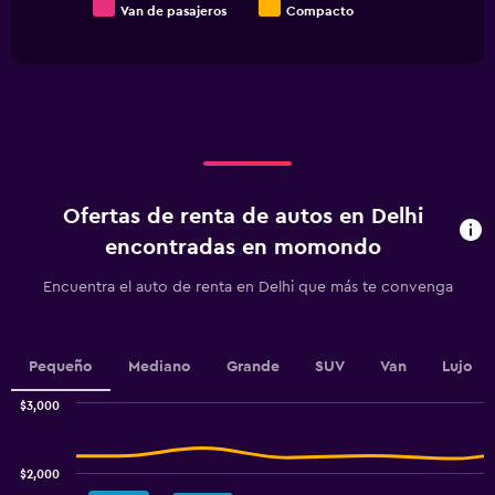
Van de pasajeros
Compacto
End
of
interactive
chart
Ofertas de renta de autos en Delhi
encontradas en momondo
Encuentra el auto de renta en Delhi que más te convenga
Pequeño
Mediano
Grande
SUV
Van
Lujo
$3,000
Combination
Chart
graphic.
chart
with
$2,000
2