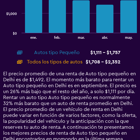
data
series.
$1,000
The
chart
has
$0
1
End
ene.
feb.
mar.
abr.
may.
of
X
interactive
axis
chart
Autos tipo Pequeño
$1,111 - $1,757
displaying
categories.
Todos los tipos de autos
$1,708 - $2,352
Range:
14
El precio promedio de una renta de Auto tipo pequeño en
categories.
Delhi es de $1,492. El momento más barato para rentar un
The
Auto tipo pequeño en Delhi es en septiembre. El precio es
chart
un 26% más bajo que el resto del año, a solo $1,111 por día.
has
Rentar un auto tipo Auto tipo pequeño es normalmente
1
32% más barato que un auto de renta promedio en Delhi.
Y
El precio promedio de un vehículo de renta en Delhi
axis
puede variar en función de varios factores, como la oferta,
displaying
la popularidad del vehículo y la anticipación con la que
values.
reserves tu auto de renta. A continuación te presentamos
Range:
los mejores precios de renta de Auto tipo pequeño en
0
Delhi encontrados en momondo en la última semana.