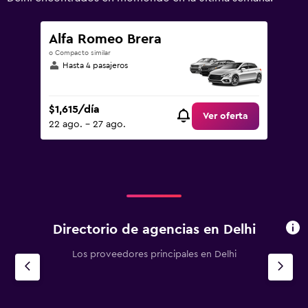
to
3000.
Alfa Romeo Brera
o Compacto similar
Hasta 4 pasajeros
$1,615/día
Ver oferta
22 ago. - 27 ago.
Directorio de agencias en Delhi
Los proveedores principales en Delhi