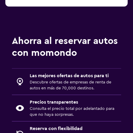
Ahorra al reservar autos
con momondo
Las mejores ofertas de autos para ti
Descubre ofertas de empresas de renta de
autos en más de 70,000 destinos.
Precios transparentes
Consulta el precio total por adelantado para
que no haya sorpresas.
Reserva con flexibilidad