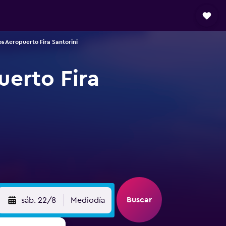
s Aeropuerto Fira Santorini
uerto Fira
Buscar
sáb. 22/8
Mediodía