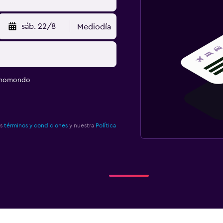
sáb. 22/8
Mediodía
e momondo
os
términos y condiciones
y nuestra
Política