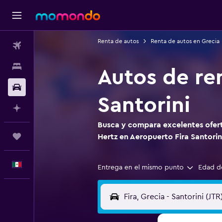
Renta de autos
Renta de autos en Grecia
Vuelos
Alojamientos
Autos de re
Autos
Santorini
Planifica con IA
Busca y compara excelentes ofert
Trips
Hertz en Aeropuerto Fira Santorin
Español
Entrega en el mismo punto
Edad d