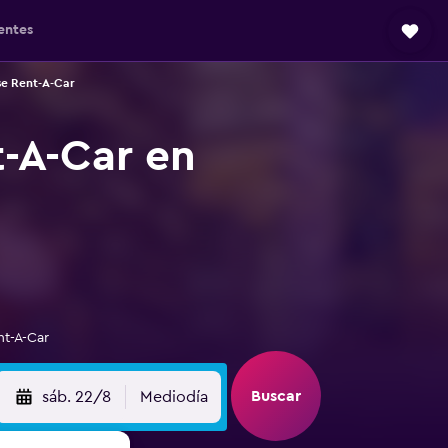
entes
se Rent-A-Car
t-A-Car en
nt-A-Car
Buscar
sáb. 22/8
Mediodía