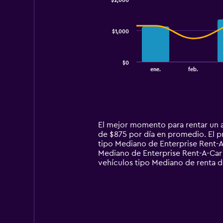
$2,000
2
data
series.
$1,000
The
chart
has
$0
1
End
ene.
feb.
of
X
interactive
axis
chart
displaying
categories.
Range:
14
El mejor momento para rentar un a
categories.
de $875 por día en promedio. El p
The
tipo Mediano de Enterprise Rent-A
chart
Mediano de Enterprise Rent-A-Car 
has
vehículos tipo Mediano de renta d
1
Y
axis
displaying
values.
Range: