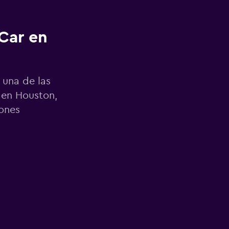
Car en
 una de las
 en Houston,
iones