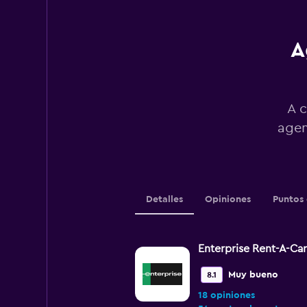
0
to
3000.
A
A c
agen
Detalles
Opiniones
Puntos 
Enterprise Rent-A-Car
Muy bueno
8.1
18 opiniones