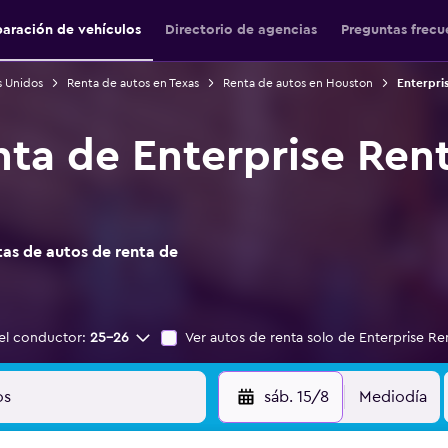
aración de vehículos
Directorio de agencias
Preguntas frecu
s Unidos
Renta de autos en Texas
Renta de autos en Houston
Enterpri
nta de Enterprise Ren
as de autos de renta de
el conductor:
25-26
Ver autos de renta solo de Enterprise Re
sáb. 15/8
Mediodía