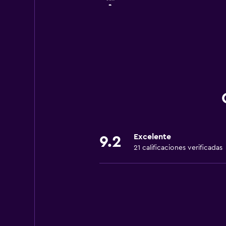
+1 630 993 4430
400 Dempster St
+1 847 439 7600
Excelente
9.2
21 calificaciones verificadas