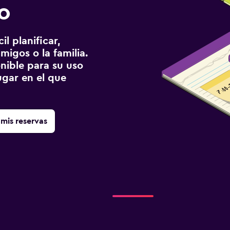
o
l planificar,
migos o la familia.
onible para su uso
gar en el que
mis reservas