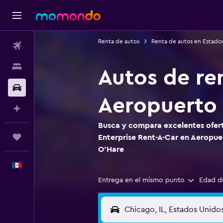
Renta de autos
Renta de autos en Estado
Vuelos
Alojamientos
Autos de re
Autos
Aeropuerto 
Planifica con IA
Busca y compara excelentes ofert
Trips
Enterprise Rent-A-Car en Aeropue
O'Hare
Español
Entrega en el mismo punto
Edad d