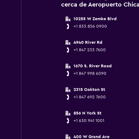
cerca de Aeropuerto Chica
10255 W Zemke Blvd
+1 833 856 0900
4940 River Rd
+1 847 233 7600
1670 S. River Road
+1 847 998 6090
2315 Oakton St
+1 847 692 7600
856 N York St
+1 630 941 1001
400 W Grand Ave