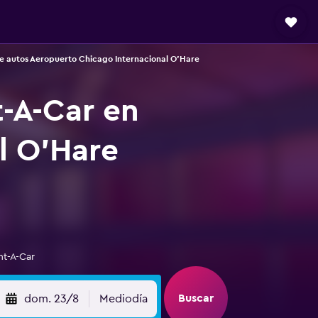
e autos Aeropuerto Chicago Internacional O'Hare
t-A-Car en
l O'Hare
nt-A-Car
Buscar
dom. 23/8
Mediodía