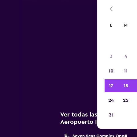
L
M
A
3
4
A c
10
11
a
Int
17
18
24
25
Ver todas las agencias de 
31
Aeropuerto Internacional 
Seven Seas Complex Opp#