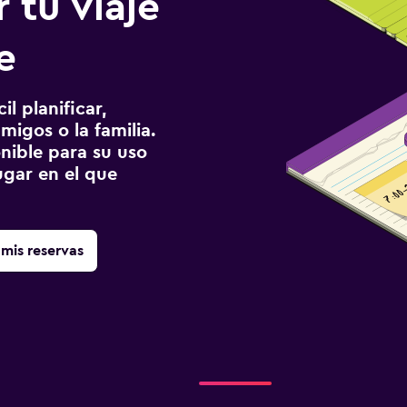
 tu viaje
e
l planificar,
migos o la familia.
onible para su uso
gar en el que
mis reservas