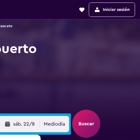
Iniciar sesión
Mascate
puerto
Buscar
sáb. 22/8
Mediodía