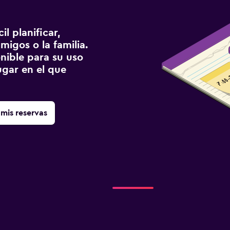
l planificar,
migos o la familia.
onible para su uso
gar en el que
mis reservas