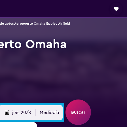
de autos Aeropuerto Omaha Eppley Airfield
uerto Omaha
Buscar
jue. 20/8
Mediodía