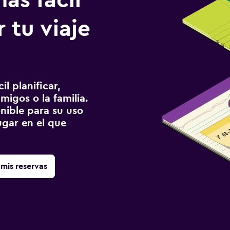
ás fácil
 tu viaje
l planificar,
migos o la familia.
onible para su uso
gar en el que
mis reservas