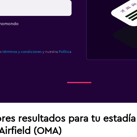
e momondo
os
términos y condiciones
y nuestra
Política
res resultados para tu estadí
irfield (OMA)