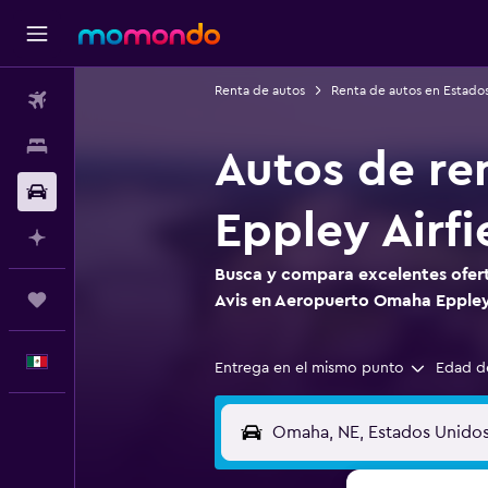
Renta de autos
Renta de autos en Estado
Vuelos
Alojamientos
Autos de re
Autos
Eppley Airfi
Planifica con IA
Busca y compara excelentes ofert
Trips
Avis en Aeropuerto Omaha Eppley 
Español
Entrega en el mismo punto
Edad d