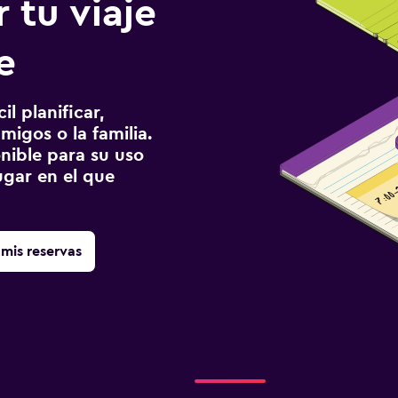
 tu viaje
e
l planificar,
migos o la familia.
onible para su uso
gar en el que
mis reservas