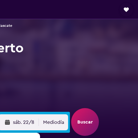
Mascate
erto
Buscar
sáb. 22/8
Mediodía