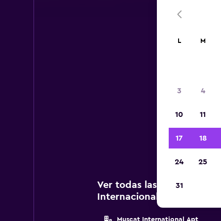
L
M
A
3
4
A c
10
11
Int
17
18
24
25
Ver todas las agencias de 
31
Internacional de Mascate
Muscat International Apt