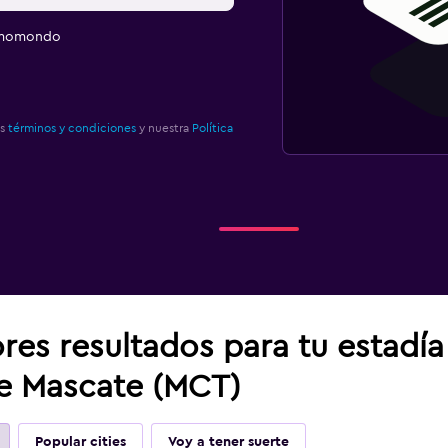
e momondo
os
términos y condiciones
y nuestra
Política
res resultados para tu estadí
de Mascate (MCT)
Popular cities
Voy a tener suerte