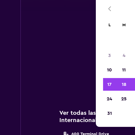
L
M
A
3
4
A c
10
11
Inte
17
18
24
25
Ver todas las agencias de 
31
Internacional de Louisville
600 Terminal Drive