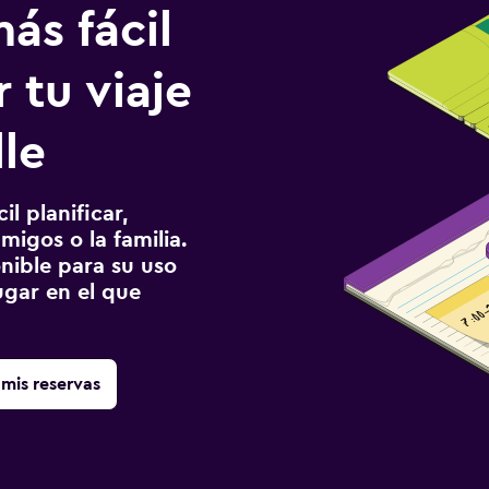
ás fácil
 tu viaje
lle
l planificar,
migos o la familia.
onible para su uso
gar en el que
mis reservas