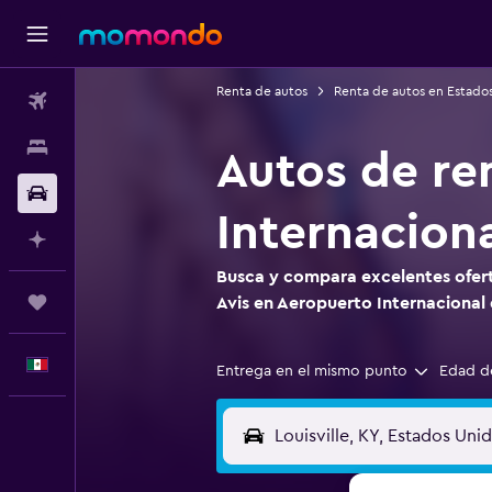
Renta de autos
Renta de autos en Estado
Vuelos
Alojamientos
Autos de re
Autos
Internaciona
Planifica con IA
Busca y compara excelentes ofert
Trips
Avis en Aeropuerto Internacional d
Español
Entrega en el mismo punto
Edad d