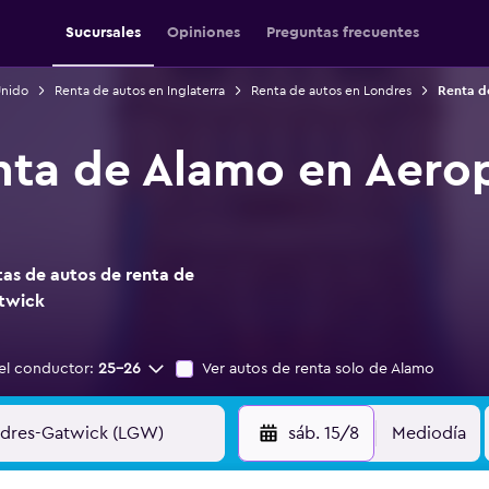
Sucursales
Opiniones
Preguntas frecuentes
Unido
Renta de autos en Inglaterra
Renta de autos en Londres
Renta d
nta de Alamo en Aero
as de autos de renta de
twick
el conductor:
25-26
Ver autos de renta solo de Alamo
sáb. 15/8
Mediodía