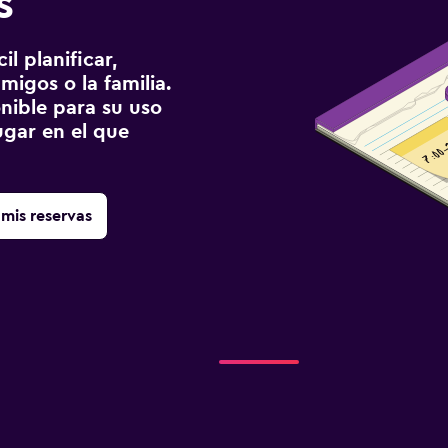
s
l planificar,
migos o la familia.
onible para su uso
gar en el que
mis reservas