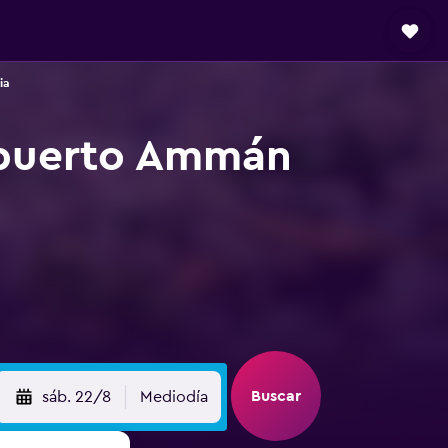
ia
opuerto Ammán
Buscar
sáb. 22/8
Mediodía