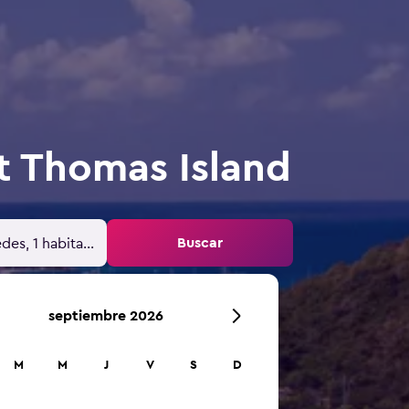
nt Thomas Island
Buscar
des, 1 habitación
septiembre 2026
M
M
J
V
S
D