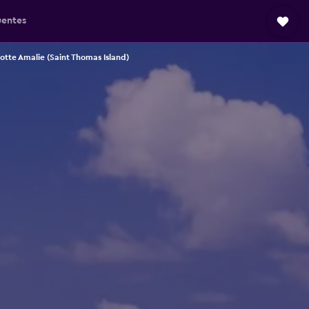
uentes
otte Amalie (Saint Thomas Island)