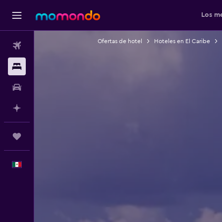
Los me
Ofertas de hotel
Hoteles en El Caribe
Vuelos
Alojamientos
Autos
Planifica con IA
Trips
Español