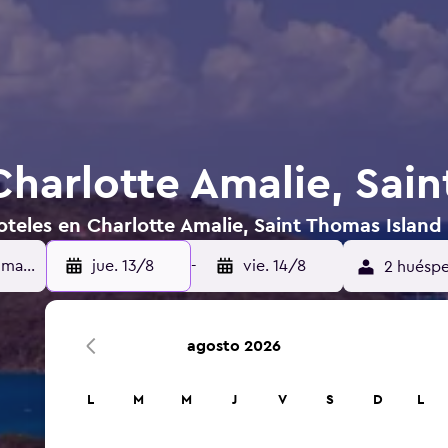
Charlotte Amalie, Sai
teles en Charlotte Amalie, Saint Thomas Island
jue. 13/8
-
vie. 14/8
2 huéspe
agosto 2026
L
M
M
J
V
S
D
L