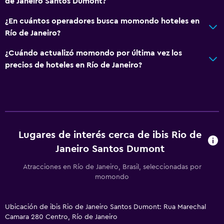
de Janeiro Santos Dumont?
Habitaciones familiares
¿En cuántos operadores busca momondo hoteles en
Piso de parquet o madera noble
Río de Janeiro?
Casilleros
¿Cuándo actualizó momondo por última vez los
Teléfono
precios de hoteles en Río de Janeiro?
Vista a la ciudad
Espacio de almacenamiento
Salud y seguridad
Lugares de interés cerca de ibis Rio de
Limpieza diaria
Janeiro Santos Dumont
Botiquín de primeros auxilios
Atracciones en Río de Janeiro, Brasil, seleccionadas por
Cámaras CCTV en zonas comunes
momondo
Cámaras CCTV en el exterior
Seguridad las 24 horas
Ubicación de ibis Rio de Janeiro Santos Dumont: Rua Marechal
Camara 280 Centro, Río de Janeiro
Caja fuerte