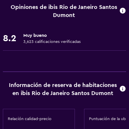
Mascotas permitidas bajo consulta (pueden aplicar cargos
Opiniones de ibis Rio de Janeiro Santos
extra)
Dumont
Accesibilidad
Ducha adaptada para silla de ruedas
Muy bueno
8.2
Ascensor
3,623 calificaciones verificadas
Silla para ducha
Ascensor disponible
Estacionamiento accesible
Para no fumadores
Lavabo bajo
Información de reserva de habitaciones
en ibis Rio de Janeiro Santos Dumont
Fregadero bajo
Almohada sin plumas
Inodoro con barras de apoyo
Relación calidad-precio
Puntuación de la ubi
Plantas superiores accesibles por ascensor