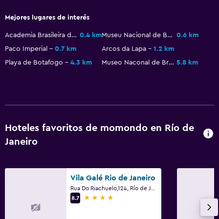
Mejores lugares de interés
Sistema de entretenimiento
Academia Brasileira de Letras
0.4 km
Museu Nacional de Belas Artes
0.6 km
TV de pantalla plana
Paco Imperial
0.7 km
Arcos da Lapa
1.2 km
Sala de estar/TV compartida
Playa de Botafogo
4.3 km
Museo Naconal de Brasil
5.8 km
TV por cable o vía satélite
TV
Lavandería
Hoteles favoritos de momondo en Río de
Lavandería
Janeiro
Servicio de planchado
Servicios de lavandería/tintorería
Plancha para pantalones
Vila Galé Rio de Janeiro
Rua Do Riachuelo,124, Río de Janeiro
4 estrellas
8.7
Ideal para familias
Cuna/cama nido disponibles