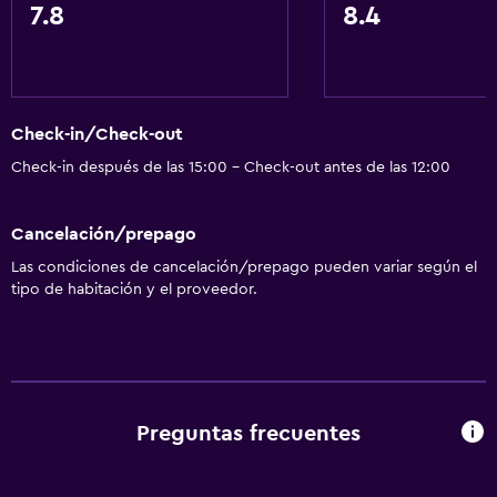
7.8
8.4
Servicios básicos
Wifi gratis
Wifi disponible en todas las instalaciones
Check-in/Check-out
Internet
Check-in después de las 15:00 - Check-out antes de las 12:00
Ropa de cama
Toallas
Cancelación/prepago
Extinguidor
Las condiciones de cancelación/prepago pueden variar según el
Artículos de aseo gratis
tipo de habitación y el proveedor.
Champú
Alarma de humo
Gel de ducha
Aire acondicionado
Preguntas frecuentes
Papeleras