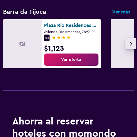
Barra da Tijuca
Ver más
Plaza Rio Residences - Barra First
Avienda Das Americas, 7897, Río de Janeiro
4 estrellas
8.1
$1,123
Ver oferta
Ahorra al reservar
hoteles con momondo