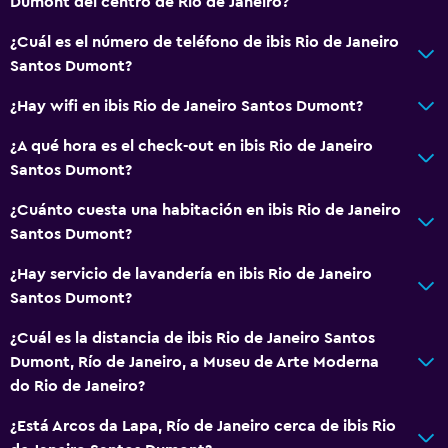
Dumont del centro de Río de Janeiro?
Inodoro con cisterna alta
¿Cuál es el número de teléfono de ibis Rio de Janeiro
Secador de pelo
Santos Dumont?
Aseo
¿Hay wifi en ibis Rio de Janeiro Santos Dumont?
Papel higiénico
Baño privado
¿A qué hora es el check-out en ibis Rio de Janeiro
Santos Dumont?
Comedor
¿Cuánto cuesta una habitación en ibis Rio de Janeiro
Minibar
Santos Dumont?
Menús para dietas especiales (bajo petición)
¿Hay servicio de lavandería en ibis Rio de Janeiro
Bar de tapas
Santos Dumont?
Restaurante
¿Cuál es la distancia de ibis Rio de Janeiro Santos
Bar/lounge
Dumont, Río de Janeiro, a Museu de Arte Moderna
do Rio de Janeiro?
La comida se puede entregar en el alojamiento
¿Está Arcos da Lapa, Río de Janeiro cerca de ibis Rio
General