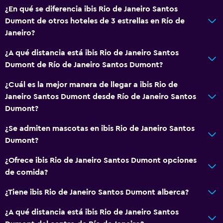
¿En qué se diferencia ibis Rio de Janeiro Santos
Servicios y facilidades
Dumont de otros hoteles de 3 estrellas en Río de
Cajero automático/banco
Janeiro?
Centro de negocios
¿A qué distancia está ibis Rio de Janeiro Santos
Servicio de despertador
Dumont de Río de Janeiro Santos Dumont?
Caja fuerte
¿Cuál es la mejor manera de llegar a ibis Rio de
Instalaciones para reuniones
Janeiro Santos Dumont desde Río de Janeiro Santos
Mostrador de información turística
Dumont?
Acceso con tarjeta
¿Se admiten mascotas en ibis Rio de Janeiro Santos
Check-out exprés
Dumont?
Recepción 24 horas
¿Ofrece ibis Rio de Janeiro Santos Dumont opciones
de comida?
Baño
¿Tiene ibis Rio de Janeiro Santos Dumont alberca?
Inodoro adaptado
¿A qué distancia está ibis Rio de Janeiro Santos
Ducha