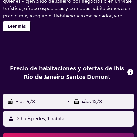
quienes viajen a Río de Janeiro por negocios o en un viaje
turístico, ofrece espaciosas y cómodas habitaciones a un
precio muy asequible. Habitaciones con secador, aire
acondicionado y WIFI, además de desayuno del
Leer más
restaurante con numerosas opciones para empezar el día
con buen pie. A solo 1 km del aeropuerto Santos Dumont,
cerca del metro. Además, admitimos perros.
Precio de habitaciones y ofertas de ibis
Rio de Janeiro Santos Dumont
vie. 14/8
-
sáb. 15/8
2 huéspedes, 1 habitación