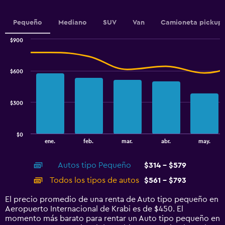
1
Y
Pequeño
Mediano
SUV
Van
Camioneta pickup
axis
displaying
$900
values.
Combination
Chart
Range:
graphic.
chart
330
with
$600
to
2
data
420.
series.
$300
The
chart
has
$0
1
End
ene.
feb.
mar.
abr.
may.
of
X
interactive
axis
chart
Autos tipo Pequeño
$314 - $579
displaying
categories.
Todos los tipos de autos
$561 - $793
Range:
14
El precio promedio de una renta de Auto tipo pequeño en
categories.
Aeropuerto Internacional de Krabi es de $450. El
The
momento más barato para rentar un Auto tipo pequeño en
chart