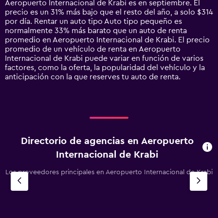
Aeropuerto Internacional de Krabi es en septiembre. El
has
precio es un 31% más bajo que el resto del año, a solo $314
1
por día. Rentar un auto tipo Auto tipo pequeño es
Y
normalmente 33% más barato que un auto de renta
axis
promedio en Aeropuerto Internacional de Krabi. El precio
displaying
promedio de un vehículo de renta en Aeropuerto
values.
Internacional de Krabi puede variar en función de varios
Range:
factores, como la oferta, la popularidad del vehículo y la
0
anticipación con la que reserves tu auto de renta.
to
900.
Directorio de agencias en Aeropuerto
Internacional de Krabi
Los proveedores principales en Aeropuerto Internacional de Krabi