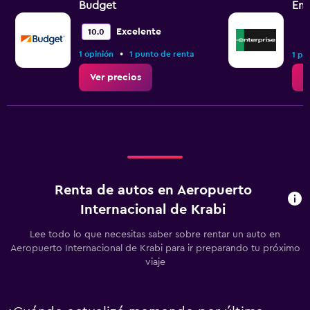
Budget
Ent
Excelente
10.0
•
1 opinión
1 punto de renta
1 pu
Ver precios
V
Renta de autos en Aeropuerto
Internacional de Krabi
Lee todo lo que necesitas saber sobre rentar un auto en
Aeropuerto Internacional de Krabi para ir preparando tu próximo
viaje