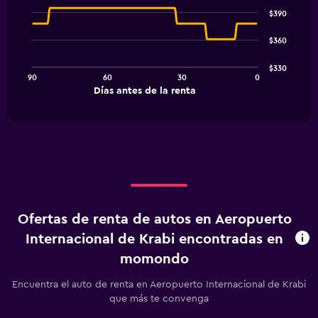
Chart
graphic.
chart
$390
with
91
$360
data
points.
$330
90
60
30
0
The
End
Días antes de la renta
chart
of
interactive
has
chart
1
X
axis
displaying
Días
antes
de
Ofertas de renta de autos en Aeropuerto
la
renta.
Internacional de Krabi encontradas en
Range:
momondo
91
categories.
Encuentra el auto de renta en Aeropuerto Internacional de Krabi
The
que más te convenga
chart
has