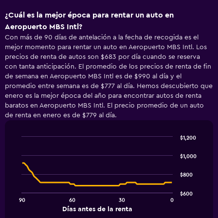
¿Cuál es la mejor época para rentar un auto en
Aeropuerto MBS Intl?
Con más de 90 días de antelación a la fecha de recogida es el
mejor momento para rentar un auto en Aeropuerto MBS Intl. Los
precios de renta de autos son $683 por día cuando se reserva
con tanta anticipación. El promedio de los precios de renta de fin
de semana en Aeropuerto MBS Intl es de $990 al día y el
promedio entre semana es de $777 al día. Hemos descubierto que
enero es la mejor época del año para encontrar autos de renta
baratos en Aeropuerto MBS Intl. El precio promedio de un auto
de renta en enero es de $779 al día.
$1,200
Line
Chart
graphic.
chart
$1,000
with
91
$800
data
points.
$600
90
60
30
0
The
End
Días antes de la renta
chart
of