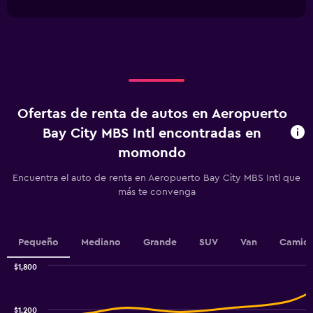
interactive
has
chart
1
X
axis
displaying
Días
antes
de
Ofertas de renta de autos en Aeropuerto
la
renta.
Bay City MBS Intl encontradas en
Range:
momondo
91
categories.
Encuentra el auto de renta en Aeropuerto Bay City MBS Intl que
The
más te convenga
chart
has
1
Y
Pequeño
Mediano
Grande
SUV
Van
Camion
axis
displaying
$1,800
values.
Combination
Chart
Range:
graphic.
chart
600
with
$1,200
to