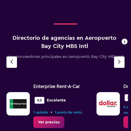
Directorio de agencias en Aeropuerto
Bay City MBS Intl
Los proveedores principales en Aeropuerto Bay City MBS Intl
Enterprise Rent-A-Car
Dol
7.
Excelente
9.3
3 op
•
1 opinión
1 punto de renta
rent
Ver precios
V