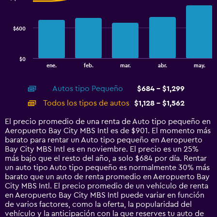
2
data
1200.
series.
$600
The
chart
has
$0
1
End
ene.
feb.
mar.
abr.
may.
of
X
interactive
axis
chart
Autos tipo Pequeño
$684 - $1,299
displaying
categories.
Todos los tipos de autos
$1,128 - $1,562
Range:
14
El precio promedio de una renta de Auto tipo pequeño en
categories.
Aeropuerto Bay City MBS Intl es de $901. El momento más
The
barato para rentar un Auto tipo pequeño en Aeropuerto
chart
Bay City MBS Intl es en noviembre. El precio es un 25%
has
más bajo que el resto del año, a solo $684 por día. Rentar
1
un auto tipo Auto tipo pequeño es normalmente 30% más
Y
barato que un auto de renta promedio en Aeropuerto Bay
axis
City MBS Intl. El precio promedio de un vehículo de renta
displaying
en Aeropuerto Bay City MBS Intl puede variar en función
values.
de varios factores, como la oferta, la popularidad del
Range:
vehículo y la anticipación con la que reserves tu auto de