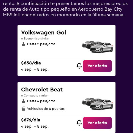
0
renta. A continuación te presentamos los mejores precios
to
de renta de Auto tipo pequeño en Aeropuerto Bay City
1800.
MBS Intl encontrados en momondo en la última semana.
Volkswagen Gol
o Económico similar
Hasta 2 pasajeros
$658/día
Ver oferta
4 sep. - 8 sep.
Chevrolet Beat
o Compacto similar
Hasta 4 pasajeros
Vehículos de 4 puertas
$676/día
Ver oferta
4 sep. - 8 sep.