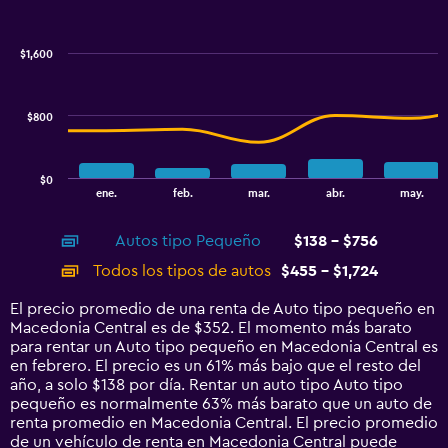
Combination
100.
Chart
graphic.
chart
with
$1,600
2
data
series.
$800
The
chart
has
$0
1
End
ene.
feb.
mar.
abr.
may.
of
X
interactive
axis
chart
Autos tipo Pequeño
$138 - $756
displaying
categories.
Todos los tipos de autos
$455 - $1,724
Range:
14
El precio promedio de una renta de Auto tipo pequeño en
categories.
Macedonia Central es de $352. El momento más barato
The
para rentar un Auto tipo pequeño en Macedonia Central es
chart
en febrero. El precio es un 61% más bajo que el resto del
has
año, a solo $138 por día. Rentar un auto tipo Auto tipo
1
pequeño es normalmente 63% más barato que un auto de
Y
renta promedio en Macedonia Central. El precio promedio
axis
de un vehículo de renta en Macedonia Central puede