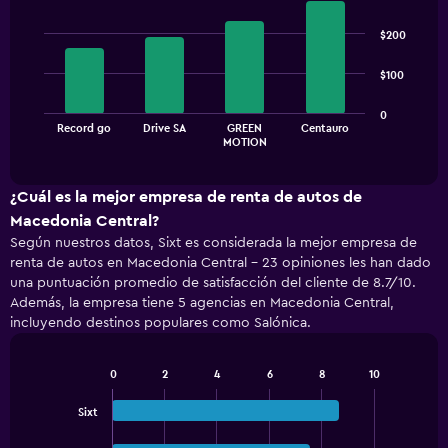
Bar
Chart
graphic.
chart
$200
with
4
$100
bars.
The
0
Record go
Drive SA
GREEN
Centauro
chart
End
MOTION
of
has
interactive
1
chart
X
¿Cuál es la mejor empresa de renta de autos de
axis
Macedonia Central?
displaying
Según nuestros datos, Sixt es considerada la mejor empresa de
categories.
renta de autos en Macedonia Central - 23 opiniones les han dado
Range:
una puntuación promedio de satisfacción del cliente de 8.7/10.
4
Además, la empresa tiene 5 agencias en Macedonia Central,
categories.
incluyendo destinos populares como Salónica.
The
chart
has
0
2
4
6
8
10
1
Bar
Chart
Y
graphic.
chart
Sixt
with
axis
3
displaying