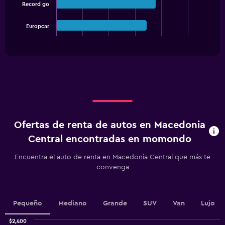
bars.
values.
Record go
Range:
The
0
Europcar
chart
End
to
of
has
300.
interactive
1
chart
X
axis
displaying
categories.
Range:
3
categories.
Ofertas de renta de autos en Macedonia
The
chart
Central encontradas en momondo
has
1
Encuentra el auto de renta en Macedonia Central que más te
Y
convenga
axis
displaying
values.
Range:
Pequeño
Mediano
Grande
SUV
Van
Lujo
0
to
$2,400