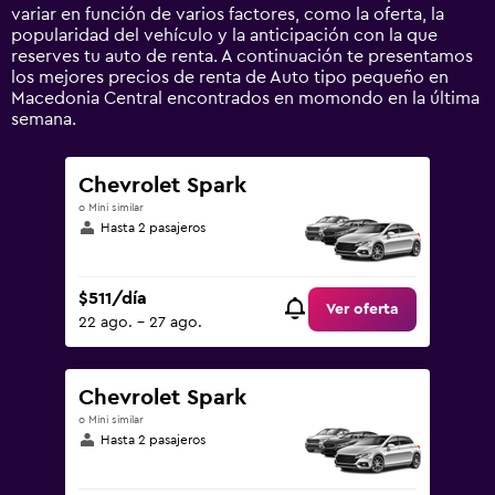
displaying
variar en función de varios factores, como la oferta, la
values.
popularidad del vehículo y la anticipación con la que
Range:
reserves tu auto de renta. A continuación te presentamos
0
los mejores precios de renta de Auto tipo pequeño en
to
Macedonia Central encontrados en momondo en la última
2400.
semana.
Chevrolet Spark
o Mini similar
Hasta 2 pasajeros
$511/día
Ver oferta
22 ago. - 27 ago.
Chevrolet Spark
o Mini similar
Hasta 2 pasajeros