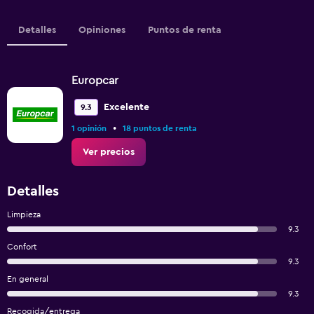
Detalles
Opiniones
Puntos de renta
Europcar
Excelente
9.3
•
1 opinión
18 puntos de renta
Ver precios
Detalles
Limpieza
9.3
Confort
9.3
En general
9.3
Recogida/entrega