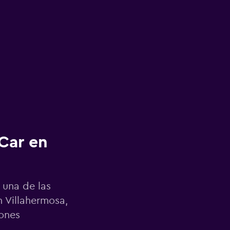
Car en
 una de las
 Villahermosa,
iones