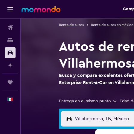
Comp
Renta de autos
Renta de autos en México
Vuelos
Alojamientos
Autos de re
Autos
Villahermos
Planifica con IA
Busca y compara excelentes ofert
Trips
Enterprise Rent-A-Car en Villahe
Español
Entrega en el mismo punto
Edad d