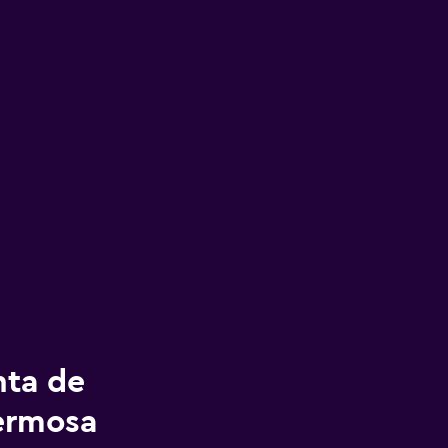
nta de
hermosa