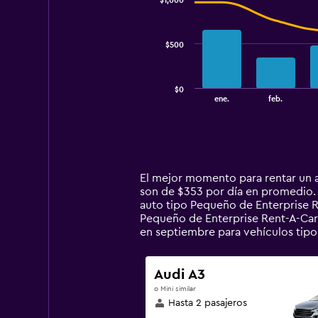
$1,000
2
data
series.
$500
The
chart
has
$0
1
End
ene.
feb.
of
X
interactive
axis
chart
displaying
categories.
Range:
14
El mejor momento para rentar un a
categories.
son de $353 por día en promedio. 
The
auto tipo Pequeño de Enterprise R
chart
Pequeño de Enterprise Rent-A-Car 
has
en septiembre para vehículos tipo
1
Y
axis
Audi A3
displaying
o Mini similar
values.
Hasta 2 pasajeros
Range: