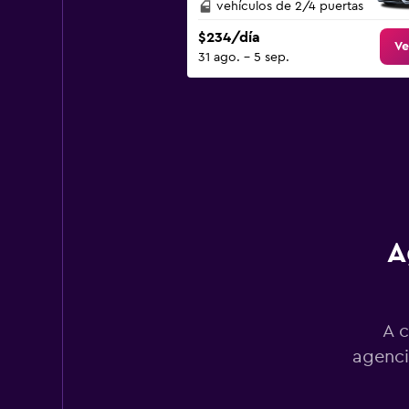
0
vehículos de 2/4 puertas
to
$234/día
1500.
Ve
31 ago. - 5 sep.
A
A c
agenci